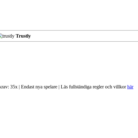
Trustly
rav: 35x | Endast nya spelare | Läs fullständiga regler och villkor
här