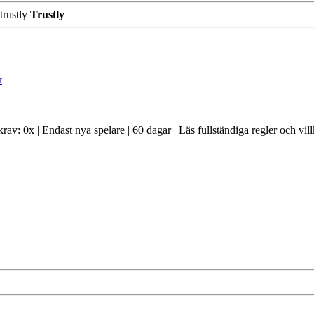
Trustly
r
av: 0x | Endast nya spelare | 60 dagar | Läs fullständiga regler och vil