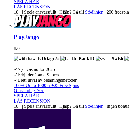
SPELA HÄR
LÄS RECENSION
18+ | Spela ansvarsfullt | Hjälp? Gå till
Stödlinjen
| 200 freespin
PlayJango
8,0
Uttag: 5s
BankID
Swish
✓
Nytt casino för 2025
✓
Erbjuder Game Shows
✓
Brett urval av betalningsmetoder
100% Up to 1000kr +25 Free Spins
Omsättning:
30x
SPELA HÄR
LÄS RECENSION
18+ | Spela ansvarsfullt | Hjälp? Gå till
Stödlinjen
| Ingen bonus