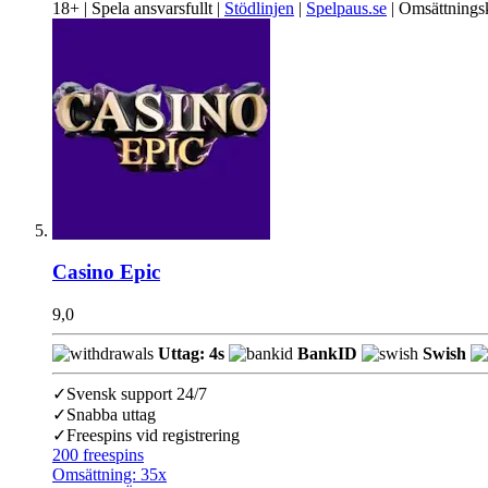
18+ | Spela ansvarsfullt |
Stödlinjen
|
Spelpaus.se
| Omsättningsk
Casino Epic
9,0
Uttag: 4s
BankID
Swish
✓
Svensk support 24/7
✓
Snabba uttag
✓
Freespins vid registrering
200 freespins
Omsättning:
35x