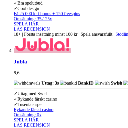
✓
Bra spelutbud
✓
Cool design
Få 25 000 kr i bonus + 150 freespins
Omsättning:
35-125x
SPELA HÄR
LÄS RECENSION
18+ | Första insättning minst 100 kr | Spela ansvarsfullt |
Stödli
Jubla
8,6
Uttag: 3s
BankID
Swish
✓
Uttag med Swish
✓
Rykande färskt casino
✓
Tusentals spel
Rykande färskt casino
Omsättning:
0x
SPELA HÄR
LÄS RECENSION