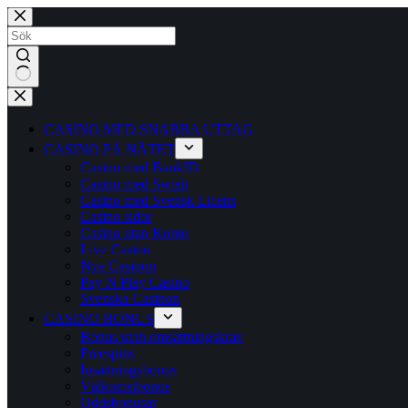
Hoppa
till
innehåll
Inga
resultat
CASINO MED SNABBA UTTAG
CASINO PÅ NÄTET
Casino med BankID
Casino med Swish
Casino med Svensk Licens
Casino sidor
Casino utan Konto
Live Casino
Nya Casinon
Pay N Play Casino
Svenska Casinon
CASINO BONUS
Bonus utan omsättningskrav
Freespins
Insättningsbonus
Välkomstbonus
Oddsbonusar