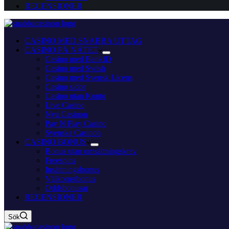
RECENSIONER
CASINO MED SNABBA UTTAG
CASINO PÅ NÄTET
Casino med BankID
Casino med Swish
Casino med Svensk Licens
Casino sidor
Casino utan Konto
Live Casino
Nya Casinon
Pay N Play Casino
Svenska Casinon
CASINO BONUS
Bonus utan omsättningskrav
Freespins
Insättningsbonus
Välkomstbonus
Oddsbonusar
RECENSIONER
Sök