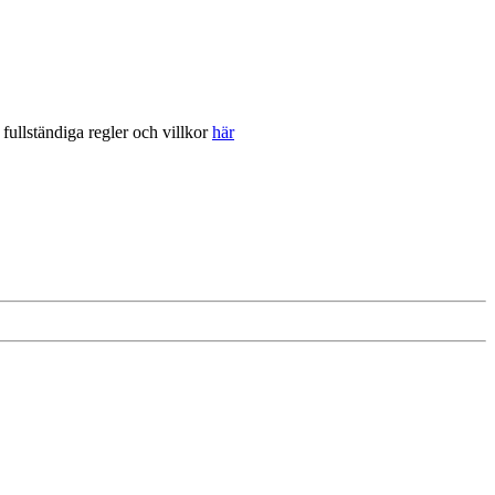
fullständiga regler och villkor
här