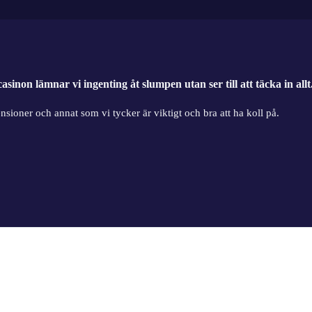
sinon lämnar vi ingenting åt slumpen utan ser till att täcka in allt
sioner och annat som vi tycker är viktigt och bra att ha koll på.