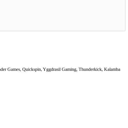
nder Games, Quickspin, Yggdrasil Gaming, Thunderkick, Kalamba