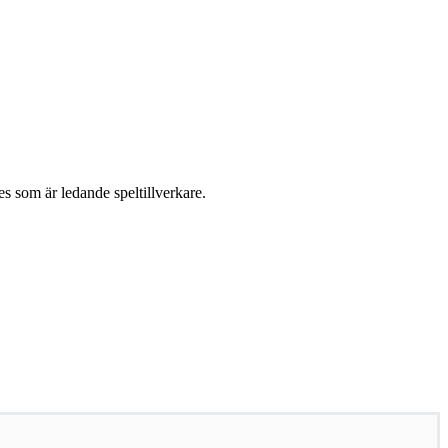
s som är ledande speltillverkare.