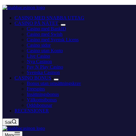
CASINO MED SNABBA UTTAG
CASINO PÅ NÄTET
Casino med BankID
Casino med Swish
Casino med Svensk Licens
Casino sidor
Casino utan Konto
Live Casino
Nya Casinon
Pay N Play Casino
Svenska Casinon
CASINO BONUS
Bonus utan omsättningskrav
Freespins
Insättningsbonus
Välkomstbonus
Oddsbonusar
RECENSIONER
Sök
Meny