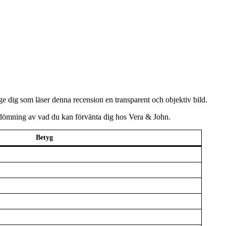
 ge dig som läser denna recension en transparent och objektiv bild.
bedömning av vad du kan förvänta dig hos Vera & John.
Betyg