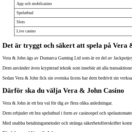
App och mobilcasino
Spelutbud
Slots
Live casino
Det är tryggt och säkert att spela på Vera
Vera & John ägs av Dumarca Gaming Ltd som är en del av Jackpotjoy
Dem använder även krypterad teknik som innebär att alla transaktioner 
Sedan Vera & John fick sin svenska licens har dem bedrivit sin verksa
Därför ska du välja Vera & John Casino
Vera & John är ett bra val för dig av flera olika anledningar.
Dem erbjuder ett bra spelutbud i form av casinospel och spelautomater
Med snabba betalningsmetoder och stränga säkerhetsföreskrifter kommer 