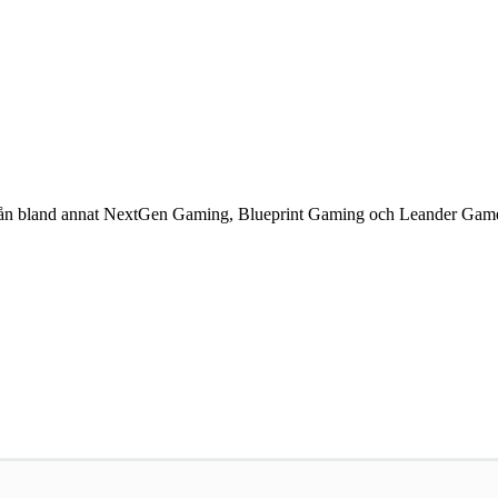
ud från bland annat NextGen Gaming, Blueprint Gaming och Leander Game