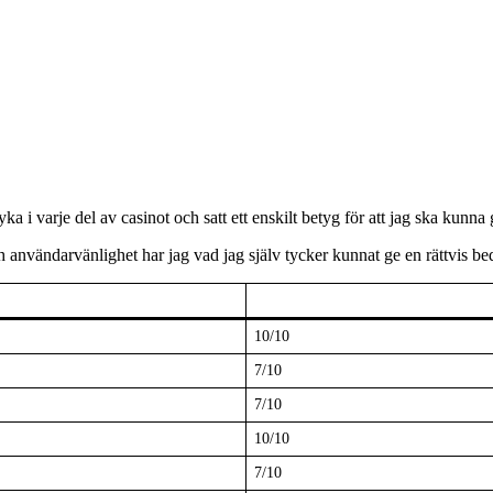
 i varje del av casinot och satt ett enskilt betyg för att jag ska kunna
h användarvänlighet har jag vad jag själv tycker kunnat ge en rättvis 
10/10
7/10
7/10
10/10
7/10