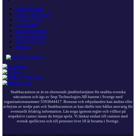
Casinobonusar
Casino med Swish
Casino på nätet
Casinosidor
Insättningsbonus
Svenska Casinon
Välkomstbonus
Artiklar
Snabbacasinon.se är en oberoende jämförelsetjänst för snabba svenska
nätcasinon och ägs av Seqt Technologies AB baserat i Sverige med
organisationsnummer 5593844417. Bonusar och erbjudanden kan ändras eller
avbrytas av tredje part och Snabbacasinon.se kan därför inte hållas ansvarig för
eventuellt felaktig information. Läs noga igenom regler och villkor på
respektive casino innan du börjar spela. Vi länkar endast till casinon med
svensk spellicens och till personer över 18 år bosatta i Sverige.