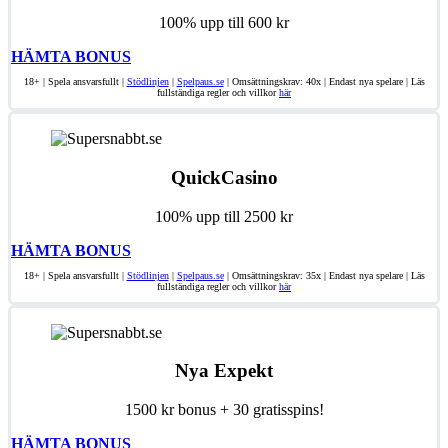
100% upp till 600 kr
HÄMTA BONUS
18+ | Spela ansvarsfullt |
Stödlinjen
|
Spelpaus.se
| Omsättningskrav: 40x | Endast nya spelare | Läs
fullständiga regler och villkor
här
QuickCasino
100% upp till 2500 kr
HÄMTA BONUS
18+ | Spela ansvarsfullt |
Stödlinjen
|
Spelpaus.se
| Omsättningskrav: 35x | Endast nya spelare | Läs
fullständiga regler och villkor
här
Nya Expekt
1500 kr bonus + 30 gratisspins!
HÄMTA BONUS