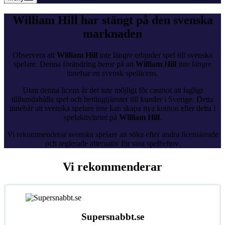
William Hill har stängt på den svenska
marknaden
Observera att
William Hill
inte längre erbjuder spel till svenska
spelare. Denna förändring beror på att
William Hill
inte längre
innehar en svensk spellicens.
Utan denna licens är det inte möjligt för casinot att lagligt
tillhandahålla spel och bettingtjänster till kunder i Sverige. Detta
innebär att svenska spelare inte kan skapa nya konton eller delta i
spelaktiviteter på
William Hill
.
Vi rekommenderar svenska spelare att söka efter andra licensierade
och reglerade alternativ för sina spelbehov.
Vi rekommenderar
Supersnabbt.se