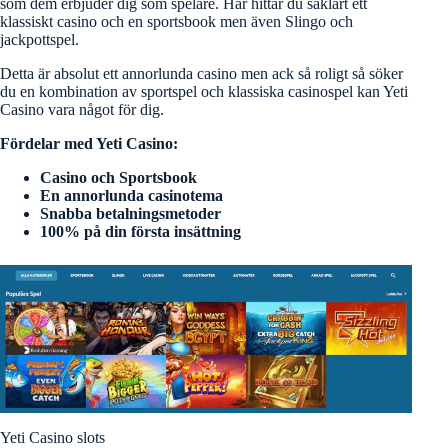
som dem erbjuder dig som spelare. Här hittar du såklart ett
klassiskt casino och en sportsbook men även Slingo och
jackpottspel.
Detta är absolut ett annorlunda casino men ack så roligt så söker
du en kombination av sportspel och klassiska casinospel kan Yeti
Casino vara något för dig.
Fördelar med Yeti Casino:
Casino och Sportsbook
En annorlunda casinotema
Snabba betalningsmetoder
100% på din första insättning
Yeti Casino slots