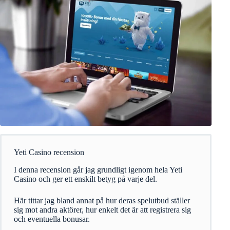
Yeti Casino recension
I denna recension går jag grundligt igenom hela Yeti
Casino och ger ett enskilt betyg på varje del.
Här tittar jag bland annat på hur deras spelutbud ställer
sig mot andra aktörer, hur enkelt det är att registrera sig
och eventuella bonusar.