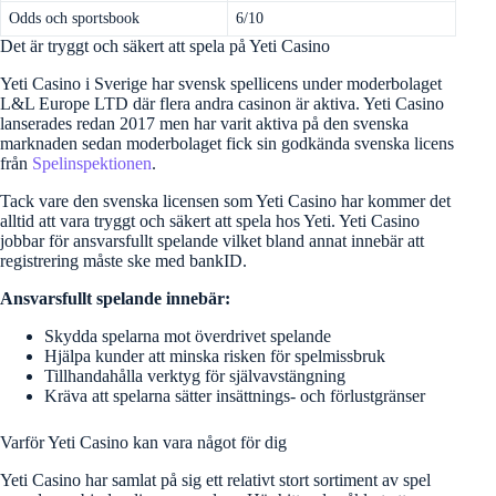
Odds och sportsbook
6/10
Det är tryggt och säkert att spela på Yeti Casino
Yeti Casino i Sverige har svensk spellicens under moderbolaget
L&L Europe LTD där flera andra casinon är aktiva. Yeti Casino
lanserades redan 2017 men har varit aktiva på den svenska
marknaden sedan moderbolaget fick sin godkända svenska licens
från
Spelinspektionen
.
Tack vare den svenska licensen som Yeti Casino har kommer det
alltid att vara tryggt och säkert att spela hos Yeti. Yeti Casino
jobbar för ansvarsfullt spelande vilket bland annat innebär att
registrering måste ske med bankID.
Ansvarsfullt spelande innebär:
Skydda spelarna mot överdrivet spelande
Hjälpa kunder att minska risken för spelmissbruk
Tillhandahålla verktyg för självavstängning
Kräva att spelarna sätter insättnings- och förlustgränser
Varför Yeti Casino kan vara något för dig
Yeti Casino har samlat på sig ett relativt stort sortiment av spel