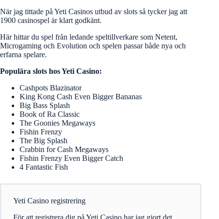
När jag tittade på Yeti Casinos utbud av slots så tycker jag att
1900 casinospel är klart godkänt.
Här hittar du spel från ledande speltillverkare som Netent,
Microgaming och Evolution och spelen passar både nya och
erfarna spelare.
Populära slots hos Yeti Casino:
Cashpots Blazinator
King Kong Cash Even Bigger Bananas
Big Bass Splash
Book of Ra Classic
The Goonies Megaways
Fishin Frenzy
The Big Splash
Crabbin for Cash Megaways
Fishin Frenzy Even Bigger Catch
4 Fantastic Fish
Yeti Casino registrering
För att registrera dig på Yeti Casino har jag gjort det