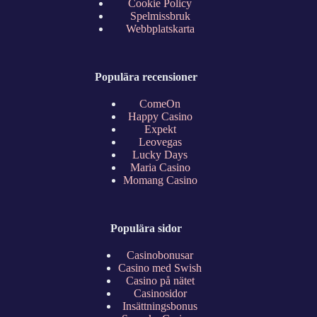
Cookie Policy
Spelmissbruk
Webbplatskarta
Populära recensioner
ComeOn
Happy Casino
Expekt
Leovegas
Lucky Days
Maria Casino
Momang Casino
Populära sidor
Casinobonusar
Casino med Swish
Casino på nätet
Casinosidor
Insättningsbonus