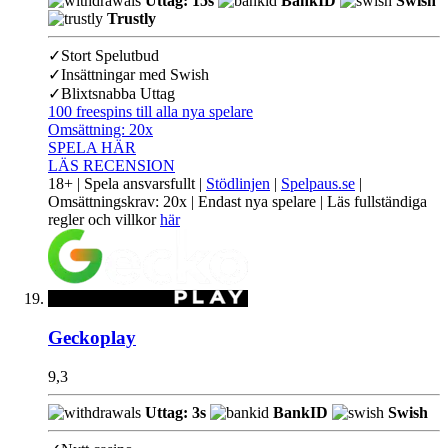
Uttag: 15s
BankID
Swish
Trustly
✓
Stort Spelutbud
✓
Insättningar med Swish
✓
Blixtsnabba Uttag
100 freespins till alla nya spelare
Omsättning:
20x
SPELA HÄR
LÄS RECENSION
18+ | Spela ansvarsfullt |
Stödlinjen
|
Spelpaus.se
|
Omsättningskrav: 20x | Endast nya spelare | Läs fullständiga
regler och villkor
här
Geckoplay
9,3
Uttag: 3s
BankID
Swish