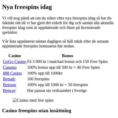
Nya freespins idag
Vi vill nog påstå att om du söker efter nya freespins idag så har du
faktiskt rätt då vi har gjort det enkelt för dig och samlat alla aktuella
freespins idag som är uppdaterade och finns på licensierade
spelsidor.
Vår lista uppdaterat nästan dagligen så håll utkik efter de senaste
uppdaterade freespins bonusarna här nedan.
Casino
Bonus
GoGo Casino
Få 3 000 kr i matchad bonus och 150 Free Spins
Casumo
100% bonus upp till 500 kr + 40 Free Spins
888 Casino
100% upp till 1000kr
Betsafe
100 freespins
Betsson
100% upp till 1000 kr + 50 freespins
Betway
Har pausat sin verksamhet i Sverige
Casino freespins utan insättning