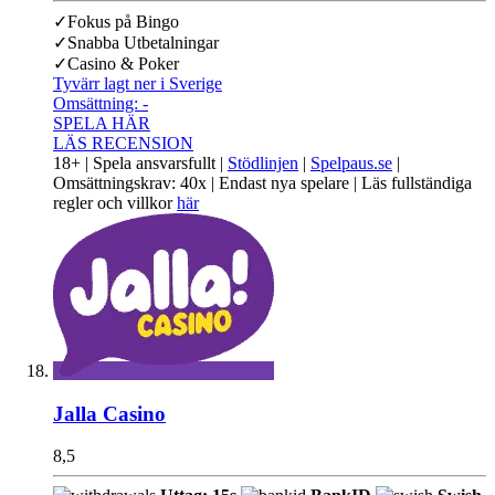
✓
Fokus på Bingo
✓
Snabba Utbetalningar
✓
Casino & Poker
Tyvärr lagt ner i Sverige
Omsättning:
-
SPELA HÄR
LÄS RECENSION
18+ | Spela ansvarsfullt |
Stödlinjen
|
Spelpaus.se
|
Omsättningskrav: 40x | Endast nya spelare | Läs fullständiga
regler och villkor
här
Jalla Casino
8,5