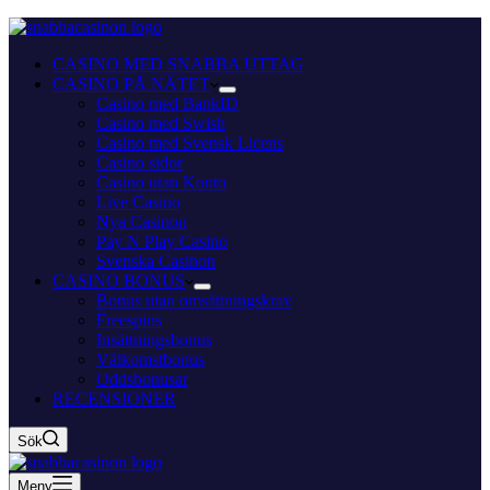
CASINO MED SNABBA UTTAG
CASINO PÅ NÄTET
Casino med BankID
Casino med Swish
Casino med Svensk Licens
Casino sidor
Casino utan Konto
Live Casino
Nya Casinon
Pay N Play Casino
Svenska Casinon
CASINO BONUS
Bonus utan omsättningskrav
Freespins
Insättningsbonus
Välkomstbonus
Oddsbonusar
RECENSIONER
Sök
Meny