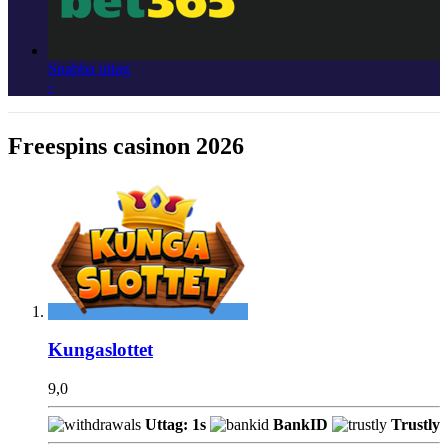
Snabba uttag
›
Freespins casinon 2026
Kungaslottet
9,0
Uttag: 1s
BankID
Trustly