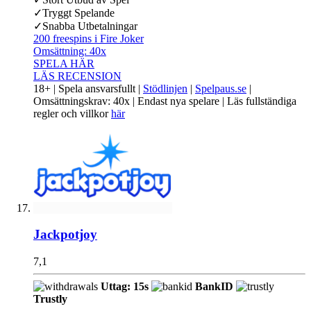
✓
Tryggt Spelande
✓
Snabba Utbetalningar
200 freespins i Fire Joker
Omsättning:
40x
SPELA HÄR
LÄS RECENSION
18+ | Spela ansvarsfullt |
Stödlinjen
|
Spelpaus.se
|
Omsättningskrav: 40x | Endast nya spelare | Läs fullständiga
regler och villkor
här
Jackpotjoy
7,1
Uttag: 15s
BankID
Trustly