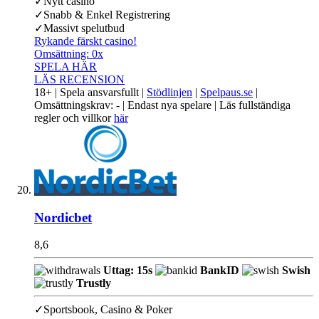
✓
Nytt casino
✓
Snabb & Enkel Registrering
✓
Massivt spelutbud
Rykande färskt casino!
Omsättning:
0x
SPELA HÄR
LÄS RECENSION
18+ | Spela ansvarsfullt |
Stödlinjen
|
Spelpaus.se
|
Omsättningskrav: - | Endast nya spelare | Läs fullständiga
regler och villkor
här
Nordicbet
8,6
Uttag: 15s
BankID
Swish
Trustly
✓
Sportsbook, Casino & Poker