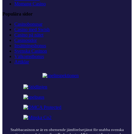
Momang Casino
Populära sidor
Casinobonusar
Casino med Swish
Casino på nätet
Casinosidor
Insättningsbonus
Svenska Casinon
Välkomstbonus
Artiklar
Snabbacasinon.se är en oberoende jämförelsetjänst för snabba svenska