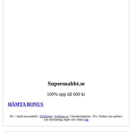
Supersnabbt.se
100% upp till 600 kr
HÄMTA BONUS
18+ | Spela ansvarsfullt |
Stödlinjen
|
Spelpaus.se
| Omsättningskrav: 35x | Endast nya spelare |
Läs fullständiga regler och villkor
här