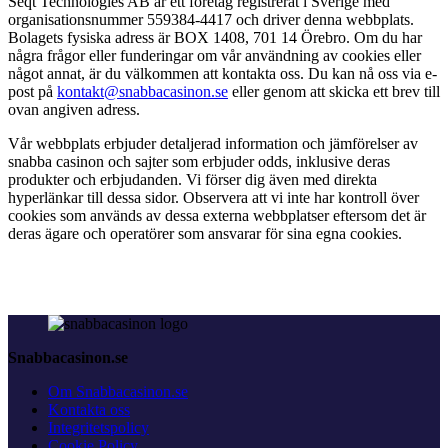
Seqt Technologies AB är ett företag registrerat i Sverige med
organisationsnummer 559384-4417 och driver denna webbplats.
Bolagets fysiska adress är BOX 1408, 701 14 Örebro. Om du har
några frågor eller funderingar om vår användning av cookies eller
något annat, är du välkommen att kontakta oss. Du kan nå oss via e-
post på
kontakt@snabbacasinon.se
eller genom att skicka ett brev till
ovan angiven adress.
Vår webbplats erbjuder detaljerad information och jämförelser av
snabba casinon och sajter som erbjuder odds, inklusive deras
produkter och erbjudanden. Vi förser dig även med direkta
hyperlänkar till dessa sidor. Observera att vi inte har kontroll över
cookies som används av dessa externa webbplatser eftersom det är
deras ägare och operatörer som ansvarar för sina egna cookies.
Snabbacasinon.se
Om Snabbacasinon.se
Kontakta oss
Integritetspolicy
Cookie Policy