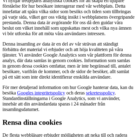
Vi nyttjar tredjeparts analytiska cookies för att skapa en djupare
förståelse för hur besökare interagerar med vår webbplats. Detta
innefattar att spåra vilka sidor som besöks och tiden som tillbringas
på varje sida, vilket ger oss viktig insikt i webbplatsens övergripande
prestanda. Denna data är avgörande för oss då den guidar våra
beslut om vilket innehåll som uppskattas mest och vilka nya ämnen
vi bör utforska för att möta våra användares intressen.
Denna insamling av data är en del av vår strävan att ständigt
förbättra det material vi erbjuder och att höja kvaliteten på våra
tjänster. Vi använder Google Analytics som vår plattform för denna
analys, där data samlas in genom cookies. Information som samlas
in genom dessa cookies omfattar, men är inte begränsad till, antalet
besökare, varifrån de kommer, och de sidor de besöker, allt samlat
på ett sätt som inte direkt identifierar enskilda användare.
För mer detaljerad information om hur Google hanterar data, kan du
besöka
Googles integritetspolicy
och deras
sekretesspolicy
.
Standardinställningarna i Google Analytics, som vi använder,
innebär att din användardata sparas i 24 månader från
insamlingsdatumet.
Rensa dina cookies
De flesta webbläsare erbjuder möjligheten att neka till och radera