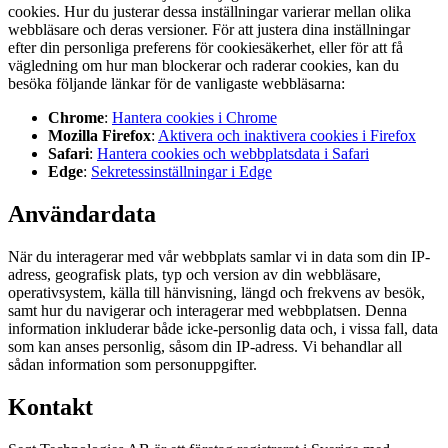
cookies. Hur du justerar dessa inställningar varierar mellan olika
webbläsare och deras versioner. För att justera dina inställningar
efter din personliga preferens för cookiesäkerhet, eller för att få
vägledning om hur man blockerar och raderar cookies, kan du
besöka följande länkar för de vanligaste webbläsarna:
Chrome
:
Hantera cookies i Chrome
Mozilla Firefox
:
Aktivera och inaktivera cookies i Firefox
Safari
:
Hantera cookies och webbplatsdata i Safari
Edge
:
Sekretessinställningar i Edge
Användardata
När du interagerar med vår webbplats samlar vi in data som din IP-
adress, geografisk plats, typ och version av din webbläsare,
operativsystem, källa till hänvisning, längd och frekvens av besök,
samt hur du navigerar och interagerar med webbplatsen. Denna
information inkluderar både icke-personlig data och, i vissa fall, data
som kan anses personlig, såsom din IP-adress. Vi behandlar all
sådan information som personuppgifter.
Kontakt