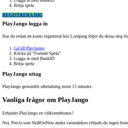
Logga in med BankID
Börja spela
REGISTRERA DIG
PlayJango logga in
Har du redan ett konto registrerat hos Lordping följer du dessa steg fö
Gå till PlayJango
Klicka på ”Fortsätt Spela”
Logga in med BankID
Börja spela
PlayJango uttag
PlayJango genomför utbetalning inom 15 minuter.
Vanliga frågor om PlayJango
Erbjuder PlayJango en välkomstbonus?
Nej. Precis som SkillOnNets andra varumärken erbjuds du ingen bonus