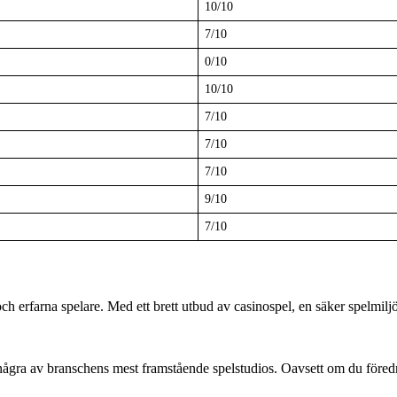
10/10
7/10
0/10
10/10
7/10
7/10
7/10
9/10
7/10
h erfarna spelare. Med ett brett utbud av casinospel, en säker spelmil
några av branschens mest framstående spelstudios. Oavsett om du föredra