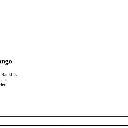
Jango
re BankID.
sen.
der.