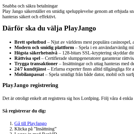
Snabba och säkra betalningar
Play Jango säkerställer en smidig spelupplevelse genom att erbjuda sn
hanteras säkert och effektivt.
Därför ska du välja PlayJango
Brett spelutbud
– Njut av världens mest populära casinospel, ant
Modern och smidig plattform
– Spela i en användarvänlig mil
Högsta säkerhetsnivå
– 128-bitars SSL-kryptering skyddar din
Rättvisa spel
– Certifierade slumpgeneratorer garanterar rättvisa
Trygga transaktioner
– Insättningar och uttag hanteras med d
24/7 kundtjänst
– Erfarna experter finns alltid tillgängliga för a
Mobilanpassat
– Spela smidigt från både dator, mobil och surfp
PlayJango registrering
Det är otroligt enkelt att registrera sig hos Lordping. Följ våra 4 enkla
Så registrerar du dig:
Gå till PlayJango
Klicka på ”Insättning”