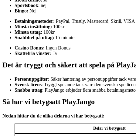
Sportsbook
: nej
Bingo:
Nej
Betalningsmetoder:
PayPal, Trustly, Mastercard, Skrill, VISA
Minsta insättning:
100kr
Minsta uttag:
100kr
Snabbhet på uttag:
15 minuter
Casino Bonus:
Ingen Bonus
Skattefria vinster:
Ja
Det är tryggt och säkert att spela på Play
Personuppgifter
: Säker hantering av personuppgifter tack va
Svensk licens
: Tryggt spelande tack vare den svenska spellicen
Snabba uttag
: PlayJango erbjuder flera snabba betalningsmeto
Så har vi betygsatt PlayJango
Nedan hittar du de olika delarna vi har betygsatt:
Delar vi betygsatt