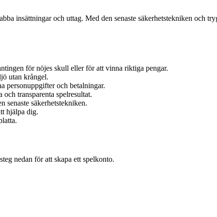
abba insättningar och uttag. Med den senaste säkerhetstekniken och try
ingen för nöjes skull eller för att vinna riktiga pengar.
jö utan krångel.
a personuppgifter och betalningar.
 och transparenta spelresultat.
en senaste säkerhetstekniken.
tt hjälpa dig.
latta.
 steg nedan för att skapa ett spelkonto.