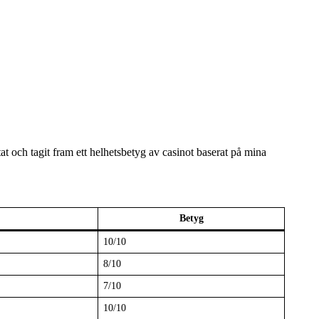
at och tagit fram ett helhetsbetyg av casinot baserat på mina
Betyg
10/10
8/10
7/10
10/10