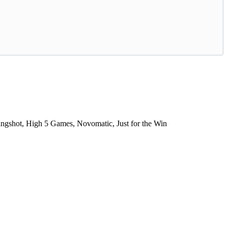
ingshot, High 5 Games, Novomatic, Just for the Win