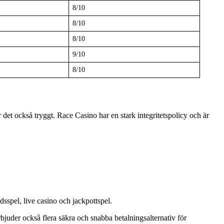
8/10
8/10
8/10
9/10
8/10
r det också tryggt. Race Casino har en stark integritetspolicy och är
dsspel, live casino och jackpottspel.
bjuder också flera säkra och snabba betalningsalternativ för