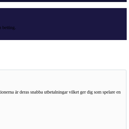
 betting.
onerna är deras snabba utbetalningar vilket ger dig som spelare en