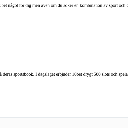
r 10bet något för dig men även om du söker en kombination av sport och 
å deras sportsbook. I dagsläget erbjuder 10bet drygt 500 slots och spelau