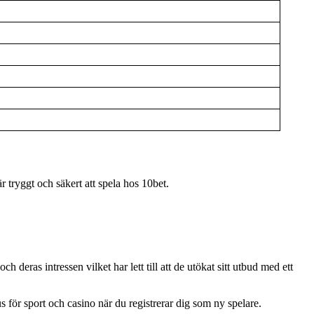
r tryggt och säkert att spela hos 10bet.
deras intressen vilket har lett till att de utökat sitt utbud med ett
 för sport och casino när du registrerar dig som ny spelare.