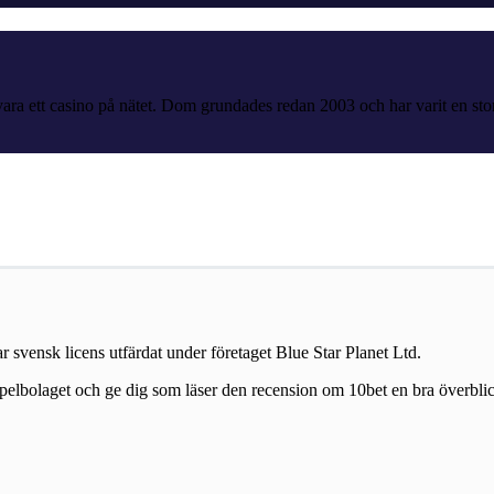
tt vara ett casino på nätet. Dom grundades redan 2003 och har varit en st
r svensk licens utfärdat under företaget Blue Star Planet Ltd.
spelbolaget och ge dig som läser den recension om 10bet en bra överbli