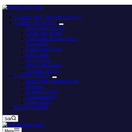
CASINO MED SNABBA UTTAG
CASINO PÅ NÄTET
Casino med BankID
Casino med Swish
Casino med Svensk Licens
Casino sidor
Casino utan Konto
Live Casino
Nya Casinon
Pay N Play Casino
Svenska Casinon
CASINO BONUS
Bonus utan omsättningskrav
Freespins
Insättningsbonus
Välkomstbonus
Oddsbonusar
RECENSIONER
Sök
Meny