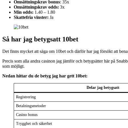
Omsättningskrav bonus
: 35x
Omsättningskrav odds:
3x
Min odds:
1.40 – 1.80
Skattefria vinster:
Ja
Så har jag betygsatt 10bet
Det finns mycket att säga om 10bet och därför har jag försökt att bena n
Precis som alla andra casinon jag jämför och betygsätter här på Snabb
som möjligt.
Nedan hittar du de betyg jag har gett 10bet:
Delar jag betygsatt
Registrering
Betalningsmetoder
Casino bonus
Trygghet och säkerhet