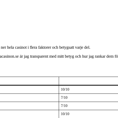
er hela casinot i flera faktorer och betygsatt varje del.
acasinon.se är jag transparent med mitt betyg och hur jag rankar dem fö
10/10
7/10
7/10
10/10