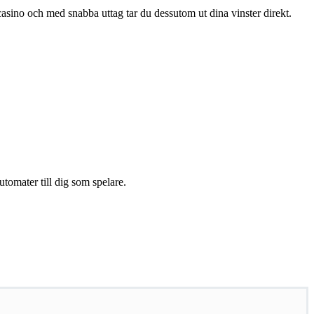
casino och med snabba uttag tar du dessutom ut dina vinster direkt.
tomater till dig som spelare.