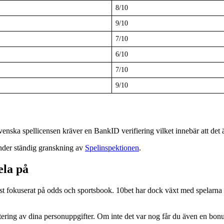
8/10
9/10
7/10
6/10
7/10
9/10
venska spellicensen kräver en BankID verifiering vilket innebär att det ä
under ständig granskning av
Spelinspektionen
.
ela på
t fokuserat på odds och sportsbook. 10bet har dock växt med spelarna och 
ering av dina personuppgifter. Om inte det var nog får du även en bonus