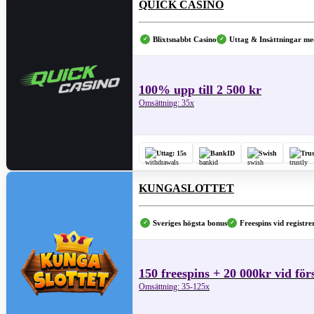
QUICK CASINO
Blixtsnabbt Casino
Uttag & Insättningar me
✓
✓
100% upp till 2 500 kr
Omsättning:
35x
Uttag: 15s
BankID
Swish
Trus
KUNGASLOTTET
Sveriges högsta bonus
Freespins vid registre
✓
✓
150 freespins + 20 000kr vid för
Omsättning:
35-125x