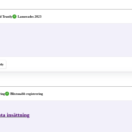
d Trustly
Lanserades 2023
✓
tly
ring
Blixtsnabb registrering
✓
sta insättning