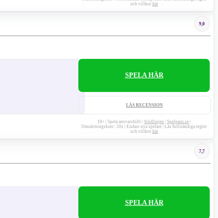
och villkor
här
9,0
SPELA HÄR
LÄS RECENSION
18+ | Spela ansvarsfullt |
Stödlinjen
|
Spelpaus.se
|
Omsättningskrav: 20x | Endast nya spelare | Läs fullständiga regler
och villkor
här
7,7
SPELA HÄR