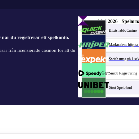
Maj 2026 - Spelarn
TOPP 5
Blixtsnabbt Casino
 när du registrerar ett spelkonto.
Marknadens högsta
sar från licensierade casinon för att du
Swish uttag på 1 se
Snabb Registrering
Stort Spelutbud