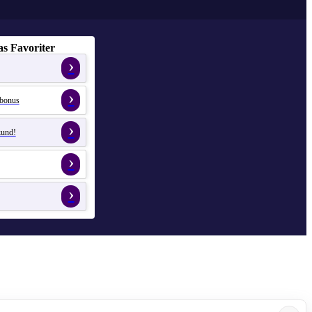
as Favoriter
›
›
 bonus
›
kund!
›
›