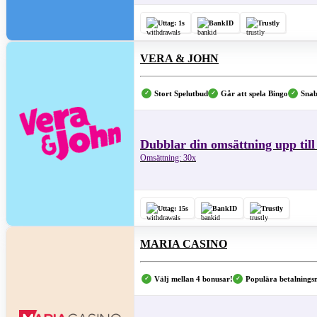
Uttag: 1s
BankID
Trustly
VERA & JOHN
Stort Spelutbud
Går att spela Bingo
Snab
✓
✓
✓
Dubblar din omsättning upp till
Omsättning:
30x
Uttag: 15s
BankID
Trustly
MARIA CASINO
Välj mellan 4 bonusar!
Populära betalnings
✓
✓