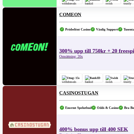
COMEON
Prisbelönt Casino
Vänlig Support
Tusenta
✓
✓
✓
300% upp till 750kr + 20 freesp
Omsättning:
20x
Uttag: 15s
BankID
Swish
Trus
CASINOSTUGAN
Enormt Spelutbud
Odds & Casino
Bra B
✓
✓
✓
400% bonus upp till 400 SEK