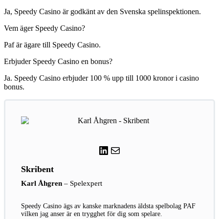
Ja, Speedy Casino är godkänt av den Svenska spelinspektionen.
Vem äger Speedy Casino?
Paf är ägare till Speedy Casino.
Erbjuder Speedy Casino en bonus?
Ja. Speedy Casino erbjuder 100 % upp till 1000 kronor i casino
bonus.
LinkedIn
E-post
Skribent
Karl Åhgren
– Spelexpert
Speedy Casino ägs av kanske marknadens äldsta spelbolag PAF
vilken jag anser är en trygghet för dig som spelare.