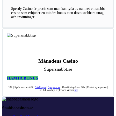
Speedy Casino är precis som man kan tyda av namnet ett snabbt
casino som erbjuder en mindre bonus men desto snabbare uttag
och insättningar.
Månadens Casino
Supersnabbt.se
HÄMTA BONUS
18+ | Spela ansvarsfullt |
Stödlinjen
|
Spelpaus.se
| Omsättningskrav: 35x | Endast nya spelare |
Läs fullständiga regler och villkor
här
Snabbacasinon.se