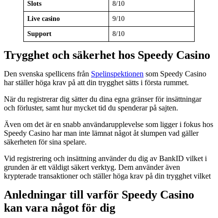
Slots
8/10
Live casino
9/10
Support
8/10
Trygghet och säkerhet hos Speedy Casino
Den svenska spellicens från
Spelinspektionen
som Speedy Casino
har ställer höga krav på att din trygghet sätts i första rummet.
När du registrerar dig sätter du dina egna gränser för insättningar
och förluster, samt hur mycket tid du spenderar på sajten.
Även om det är en snabb användarupplevelse som ligger i fokus hos
Speedy Casino har man inte lämnat något åt slumpen vad gäller
säkerheten för sina spelare.
Vid registrering och insättning använder du dig av BankID vilket i
grunden är ett väldigt säkert verktyg. Dem använder även
krypterade transaktioner och ställer höga krav på din trygghet vilket
Anledningar till varför Speedy Casino
kan vara något för dig