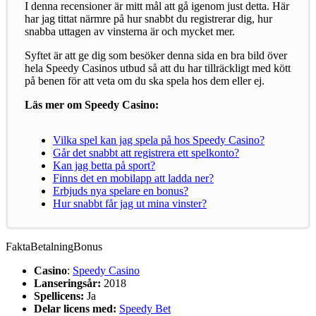
I denna recensioner är mitt mål att gå igenom just detta. Här
har jag tittat närmre på hur snabbt du registrerar dig, hur
snabba uttagen av vinsterna är och mycket mer.
Syftet är att ge dig som besöker denna sida en bra bild över
hela Speedy Casinos utbud så att du har tillräckligt med kött
på benen för att veta om du ska spela hos dem eller ej.
Läs mer om Speedy Casino:
Vilka spel kan jag spela på hos Speedy Casino?
Går det snabbt att registrera ett spelkonto?
Kan jag betta på sport?
Finns det en mobilapp att ladda ner?
Erbjuds nya spelare en bonus?
Hur snabbt får jag ut mina vinster?
Fakta
Betalning
Bonus
Casino
:
Speedy Casino
Lanseringsår:
2018
Spellicens:
Ja
Delar licens med:
Speedy Bet