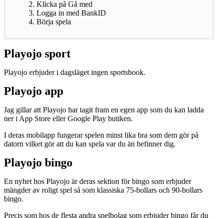
Klicka på Gå med
Logga in med BankID
Börja spela
Playojo sport
Playojo erbjuder i dagsläget ingen sportsbook.
Playojo app
Jag gillar att Playojo har tagit fram en egen app som du kan ladda
ner i App Store eller Google Play butiken.
I deras mobilapp fungerar spelen minst lika bra som dem gör på
datorn vilket gör att du kan spela var du än befinner dig.
Playojo bingo
En nyhet hos Playojo är deras sektion för bingo som erbjuder
mängder av roligt spel så som klassiska 75-bollars och 90-bollars
bingo.
Precis som hos de flesta andra spelbolag som erbjuder bingo får du