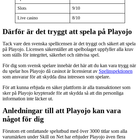
Slots
9/10
Live casino
8/10
Därför är det tryggt att spela på Playojo
Tack vare den svenska spellicensen är det tryggt och säkert att spela
på Playojo. Licensen säkerställer att spelbolaget uppfyller alla krav
som ställs för integritet, säkerhet och rättvisa spel.
För dig som svensk spelare innebär det här att du kan vara trygg när
du spelar hos Playojo då casinot är licensierat av
Spelinspektionen
som ansvarar för att skydda dina intressen som spelare.
För att kunna erbjuda en säker plattform är alla transaktioner som
sker på Playojo krypterade för att skydda så att din personliga
information inte läcker ut.
Anledningar till att Playojo kan vara
något för dig
Förutom ett omfattande spelutbud med över 3000 titlar som alla
varumärken under Skill on Net har erbjuder Playojo även flera