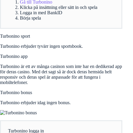
Gå till Turbonino
Klicka på insättning eller sätt in och spela
Logga in med BankID
Börja spela
Turbonino sport
Turbonino erbjuder tyvärr ingen sportsbook.
Turbonino app
Turbonino är ett av många casinon som inte har en dedikerad app
för deras casino. Med det sagt så är dock deras hemsida helt
responsiv och deras spel är anpassade för att fungera i
mobiltelefoner.
Turbonino bonus
Turbonino erbjuder idag ingen bonus.
Turbonino logga in