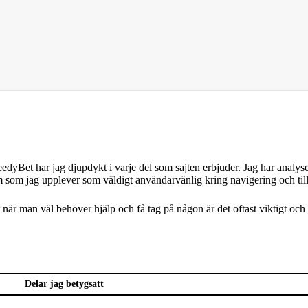
edyBet har jag djupdykt i varje del som sajten erbjuder. Jag har analyser
m som jag upplever som väldigt användarvänlig kring navigering och till
när man väl behöver hjälp och få tag på någon är det oftast viktigt och t
Delar jag betygsatt