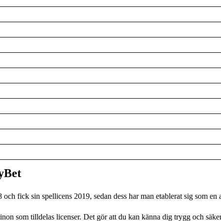
dyBet
ch fick sin spellicens 2019, sedan dess har man etablerat sig som en a
inon som tilldelas licenser. Det gör att du kan känna dig trygg och säker