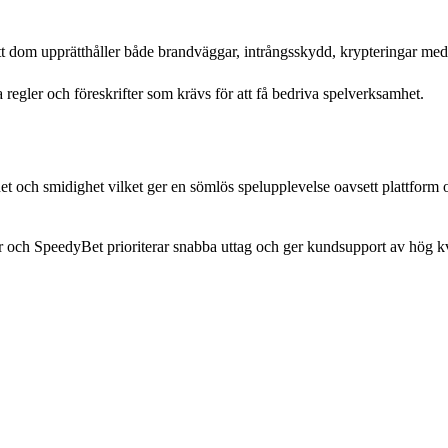
att dom upprätthåller både brandväggar, intrångsskydd, krypteringar med al
a regler och föreskrifter som krävs för att få bedriva spelverksamhet.
het och smidighet vilket ger en sömlös spelupplevelse oavsett plattform 
 och SpeedyBet prioriterar snabba uttag och ger kundsupport av hög kvali