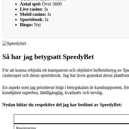
Antal spel:
Över 3600
Live casino
: Ja
Mobil casino:
Ja
Sportsbook
: Ja
Bingo:
Nej
Så har jag betygsatt SpeedyBet
För att kunna erbjuda ett transparent och objektivt helhetsbetyg av Spe
casinospel och deras sportsbook. Jag har även granskat deras plattfor
En aspekt som jag prioriterar högt i betygskalan är kundsupporten, för 
kundtjänst superbra, lättillgänglig, kvalitativ och trevlig.
Nedan hittar du respektive del jag har bedömt av SpeedyBet:
Registrering