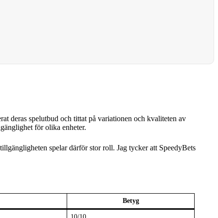
at deras spelutbud och tittat på variationen och kvaliteten av
gänglighet för olika enheter.
illgängligheten spelar därför stor roll. Jag tycker att SpeedyBets
Betyg
10/10