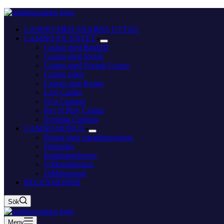
CASINO MED SNABBA UTTAG
CASINO PÅ NÄTET
Casino med BankID
Casino med Swish
Casino med Svensk Licens
Casino sidor
Casino utan Konto
Live Casino
Nya Casinon
Pay N Play Casino
Svenska Casinon
CASINO BONUS
Bonus utan omsättningskrav
Freespins
Insättningsbonus
Välkomstbonus
Oddsbonusar
RECENSIONER
Sök
Meny