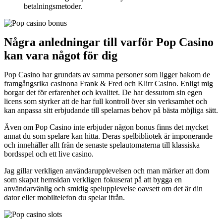
betalningsmetoder.
Några anledningar till varför Pop Casino
kan vara något för dig
Pop Casino har grundats av samma personer som ligger bakom de
framgångsrika casinona Frank & Fred och Klirr Casino. Enligt mig
borgar det för erfarenhet och kvalitet. De har dessutom sin egen
licens som styrker att de har full kontroll över sin verksamhet och
kan anpassa sitt erbjudande till spelarnas behov på bästa möjliga sätt.
Även om Pop Casino inte erbjuder någon bonus finns det mycket
annat du som spelare kan hitta. Deras spelbibliotek är imponerande
och innehåller allt från de senaste spelautomaterna till klassiska
bordsspel och ett live casino.
Jag gillar verkligen användarupplevelsen och man märker att dom
som skapat hemsidan verkligen fokuserat på att bygga en
användarvänlig och smidig spelupplevelse oavsett om det är din
dator eller mobiltelefon du spelar ifrån.