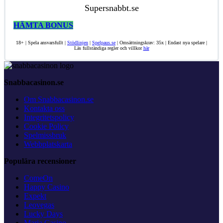
Supersnabbt.se
HÄMTA BONUS
18+ | Spela ansvarsfullt |
Stödlinjen
|
Spelpaus.se
| Omsättningskrav: 35x | Endast nya spelare |
Läs fullständiga regler och villkor
här
Snabbacasinon.se
Om Snabbacasinon.se
Kontakta oss
Integritetspolicy
Cookie Policy
Spelmissbruk
Webbplatskarta
Populära recensioner
ComeOn
Happy Casino
Expekt
Leovegas
Lucky Days
Maria Casino