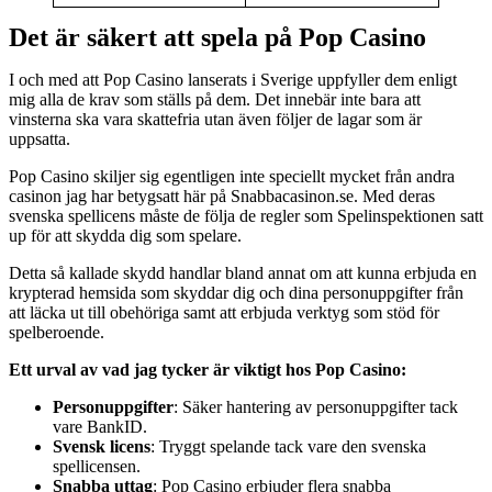
Det är säkert att spela på Pop Casino
I och med att Pop Casino lanserats i Sverige uppfyller dem enligt
mig alla de krav som ställs på dem. Det innebär inte bara att
vinsterna ska vara skattefria utan även följer de lagar som är
uppsatta.
Pop Casino skiljer sig egentligen inte speciellt mycket från andra
casinon jag har betygsatt här på Snabbacasinon.se. Med deras
svenska spellicens måste de följa de regler som Spelinspektionen satt
up för att skydda dig som spelare.
Detta så kallade skydd handlar bland annat om att kunna erbjuda en
krypterad hemsida som skyddar dig och dina personuppgifter från
att läcka ut till obehöriga samt att erbjuda verktyg som stöd för
spelberoende.
Ett urval av vad jag tycker är viktigt hos Pop Casino:
Personuppgifter
: Säker hantering av personuppgifter tack
vare BankID.
Svensk licens
: Tryggt spelande tack vare den svenska
spellicensen.
Snabba uttag
: Pop Casino erbjuder flera snabba