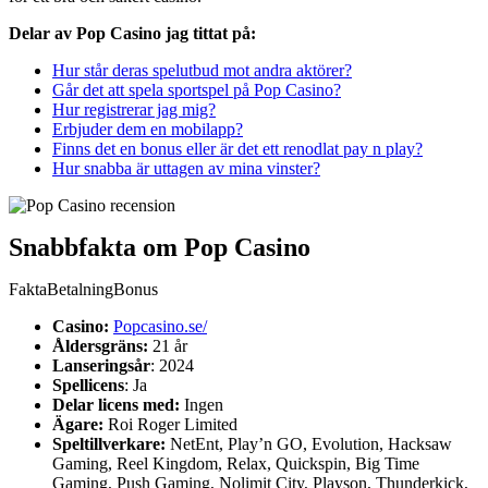
Delar av Pop Casino jag tittat på:
Hur står deras spelutbud mot andra aktörer?
Går det att spela sportspel på Pop Casino?
Hur registrerar jag mig?
Erbjuder dem en mobilapp?
Finns det en bonus eller är det ett renodlat pay n play?
Hur snabba är uttagen av mina vinster?
Snabbfakta om Pop Casino
Fakta
Betalning
Bonus
Casino:
Popcasino.se/
Åldersgräns:
21 år
Lanseringsår
: 2024
Spellicens
: Ja
Delar licens med:
Ingen
Ägare:
Roi Roger Limited
Speltillverkare:
NetEnt, Play’n GO, Evolution, Hacksaw
Gaming, Reel Kingdom, Relax, Quickspin, Big Time
Gaming, Push Gaming, Nolimit City, Playson, Thunderkick,