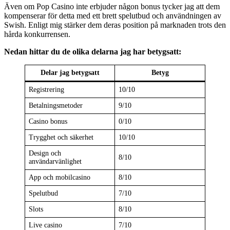
Även om Pop Casino inte erbjuder någon bonus tycker jag att dem
kompenserar för detta med ett brett spelutbud och användningen av
Swish. Enligt mig stärker dem deras position på marknaden trots den
hårda konkurrensen.
Nedan hittar du de olika delarna jag har betygsatt:
Delar jag betygsatt
Betyg
Registrering
10/10
Betalningsmetoder
9/10
Casino bonus
0/10
Trygghet och säkerhet
10/10
Design och
8/10
användarvänlighet
App och mobilcasino
8/10
Spelutbud
7/10
Slots
8/10
Live casino
7/10