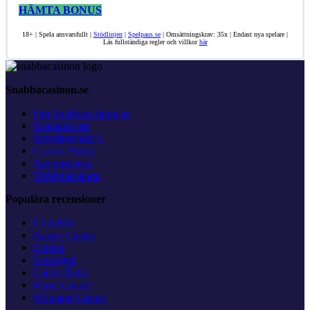
HÄMTA BONUS
18+ | Spela ansvarsfullt |
Stödlinjen
|
Spelpaus.se
| Omsättningskrav: 35x | Endast nya spelare |
Läs fullständiga regler och villkor
här
Snabbacasinon.se
Om Snabbacasinon.se
Kontakta oss
Integritetspolicy
Cookie Policy
Spelmissbruk
Webbplatskarta
Populära recensioner
ComeOn
Happy Casino
Expekt
Leovegas
Lucky Days
Maria Casino
Momang Casino