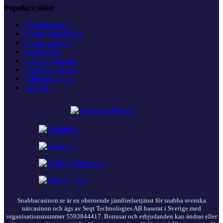
Populära sidor
Casinobonusar
Casino med Swish
Casino på nätet
Casinosidor
Insättningsbonus
Svenska Casinon
Välkomstbonus
Artiklar
Snabbacasinon.se är en oberoende jämförelsetjänst för snabba svenska
nätcasinon och ägs av Seqt Technologies AB baserat i Sverige med
organisationsnummer 5593844417. Bonusar och erbjudanden kan ändras eller