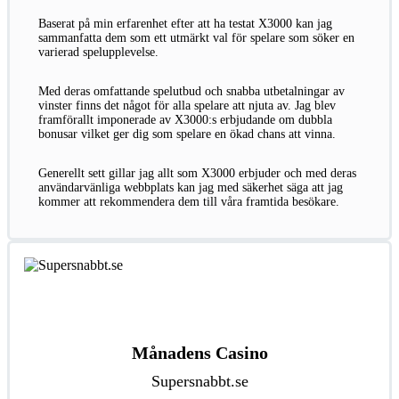
Baserat på min erfarenhet efter att ha testat X3000 kan jag
sammanfatta dem som ett utmärkt val för spelare som söker en
varierad spelupplevelse.
Med deras omfattande spelutbud och snabba utbetalningar av
vinster finns det något för alla spelare att njuta av. Jag blev
framförallt imponerade av X3000:s erbjudande om dubbla
bonusar vilket ger dig som spelare en ökad chans att vinna.
Generellt sett gillar jag allt som X3000 erbjuder och med deras
användarvänliga webbplats kan jag med säkerhet säga att jag
kommer att rekommendera dem till våra framtida besökare.
Månadens Casino
Supersnabbt.se