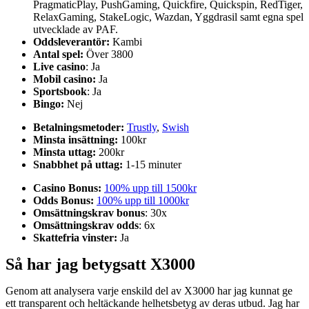
PragmaticPlay, PushGaming, Quickfire, Quickspin, RedTiger,
RelaxGaming, StakeLogic, Wazdan, Yggdrasil samt egna spel
utvecklade av PAF.
Oddsleverantör:
Kambi
Antal spel:
Över 3800
Live casino
: Ja
Mobil casino:
Ja
Sportsbook
: Ja
Bingo:
Nej
Betalningsmetoder:
Trustly
,
Swish
Minsta insättning:
100kr
Minsta uttag:
200kr
Snabbhet på uttag:
1-15 minuter
Casino Bonus:
100% upp till 1500kr
Odds Bonus:
100% upp till 1000kr
Omsättningskrav bonus
: 30x
Omsättningskrav odds
: 6x
Skattefria vinster:
Ja
Så har jag betygsatt X3000
Genom att analysera varje enskild del av X3000 har jag kunnat ge
ett transparent och heltäckande helhetsbetyg av deras utbud. Jag har