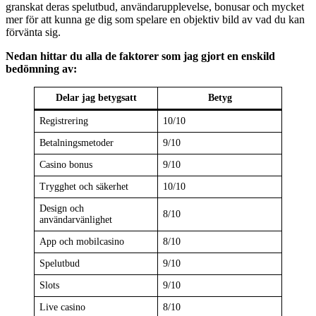
granskat deras spelutbud, användarupplevelse, bonusar och mycket
mer för att kunna ge dig som spelare en objektiv bild av vad du kan
förvänta sig.
Nedan hittar du alla de faktorer som jag gjort en enskild
bedömning av:
Delar jag betygsatt
Betyg
Registrering
10/10
Betalningsmetoder
9/10
Casino bonus
9/10
Trygghet och säkerhet
10/10
Design och
8/10
användarvänlighet
App och mobilcasino
8/10
Spelutbud
9/10
Slots
9/10
Live casino
8/10