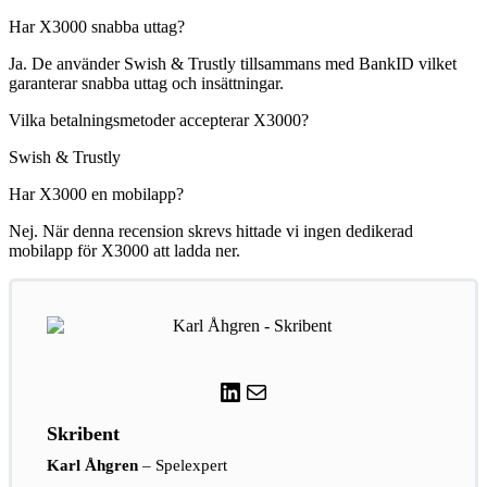
Har X3000 snabba uttag?
Ja. De använder Swish & Trustly tillsammans med BankID vilket
garanterar snabba uttag och insättningar.
Vilka betalningsmetoder accepterar X3000?
Swish & Trustly
Har X3000 en mobilapp?
Nej. När denna recension skrevs hittade vi ingen dedikerad
mobilapp för X3000 att ladda ner.
LinkedIn
E-post
Skribent
Karl Åhgren
– Spelexpert