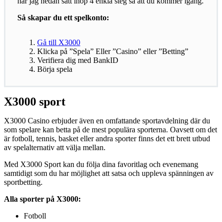
har jag nedan satt ihop 4 enkla steg så att du kommer igång.
Så skapar du ett spelkonto:
Gå till X3000
Klicka på ”Spela” Eller ”Casino” eller ”Betting”
Verifiera dig med BankID
Börja spela
X3000 sport
X3000 Casino erbjuder även en omfattande sportavdelning där du
som spelare kan betta på de mest populära sporterna. Oavsett om det
är fotboll, tennis, basket eller andra sporter finns det ett brett utbud
av spelalternativ att välja mellan.
Med X3000 Sport kan du följa dina favoritlag och evenemang
samtidigt som du har möjlighet att satsa och uppleva spänningen av
sportbetting.
Alla sporter på X3000:
Fotboll