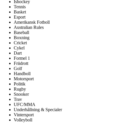
Ishockey
Tennis
Basket
Esport
Amerikansk Fotboll
Australian Rules
Baseball
Boxning
Cricket
Cykel
Dart
Formel 1
Friidrott
Golf
Handboll
Motorsport
Politik
Rugby
Snooker
Trav
UFC/MMA
Underhållning & Specialer
Vintersport
Volleyboll