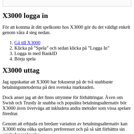
X3000 logga in
För att komma åt ditt spelkonto hos X3000 gör du det väldigt enkelt
genom våra 4 steg nedan.
Gå till X3000
Klicka på ”Spela” och sedan klicka på ”Logga In”
Logga in med BankID
Börja spela
X3000 uttag
Jag uppskattar att X3000 har fokuserat på de två snabbaste
betalningsmetoderna på den svenska marknaden.
Dock anser jag att det finns utrymme för förbättringar. Även om
Swish och Trustly är snabba och populära betalningsalternativ bör
X3000 även överväga att inkludera andra metoder som vissa spelare
föredrar.
Genom att erbjuda en bredare variation av betalningsalternativ kan
X3000 möta olika spelares preferenser och på så sätt förbättra sin