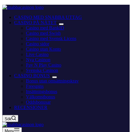
CASINO MED SNABBA UTTAG
CASINO PÅ NÄTET
Casino med BankID
Casino med Swish
Casino med Svensk Licens
Casino sidor
Casino utan Konto
Live Casino
Nya Casinon
Pay N Play Casino
Svenska Casinon
CASINO BONUS
Bonus utan omsättningskrav
Freespins
Insättningsbonus
Välkomstbonus
Oddsbonusar
RECENSIONER
Sök
Meny