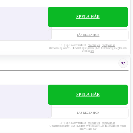
SPELA HÄR
LÄS RECENSION
18+ | Spela ansvarsfullt |
Stödlinjen
|
Spelpaus.se
|
Omsättningskrav: - | Endast nya spelare | Läs fullständiga regler och
villkor
här
9,2
SPELA HÄR
LÄS RECENSION
18+ | Spela ansvarsfullt |
Stödlinjen
|
Spelpaus.se
|
Omsättningskrav: 35x | Endast nya spelare | Läs fullständiga regler
och villkor
här