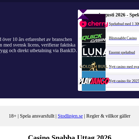
Augusti 2026 - Spel
TOPP 5
Spelutbud med 1 300
Blixtsnabbt Casino
d över 10 års erfarenhet av branschen
on med svensk licens, verifierar faktiska
trygg och direkt utbetalning via BankID.
Enormt spelutbud
Nytt casino med nya
Nytt casino för 202
18+ | Spela ansvarsfullt |
Stodlinjen.se
| Regler & villkor gäller
Casino Snabba Uttag 2026