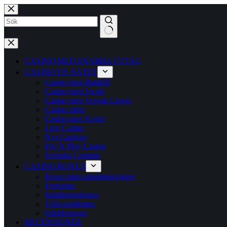
Hoppa
till
innehåll
Inga
resultat
CASINO MED SNABBA UTTAG
CASINO PÅ NÄTET
Casino med BankID
Casino med Swish
Casino med Svensk Licens
Casino sidor
Casino utan Konto
Live Casino
Nya Casinon
Pay N Play Casino
Svenska Casinon
CASINO BONUS
Bonus utan omsättningskrav
Freespins
Insättningsbonus
Välkomstbonus
Oddsbonusar
RECENSIONER