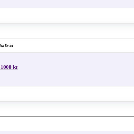
ba Uttag
 1000 kr