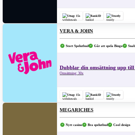
Uttag: 15s
BankID
Trustly
VERA & JOHN
Stort Spelutbud
Går att spela Bingo
Snab
✓
✓
✓
Dubblar din omsättning upp till
Omsättning:
30x
Uttag: 15s
BankID
Trustly
MEGARICHES
Nytt casino
Bra spelutbud
Cool design
✓
✓
✓