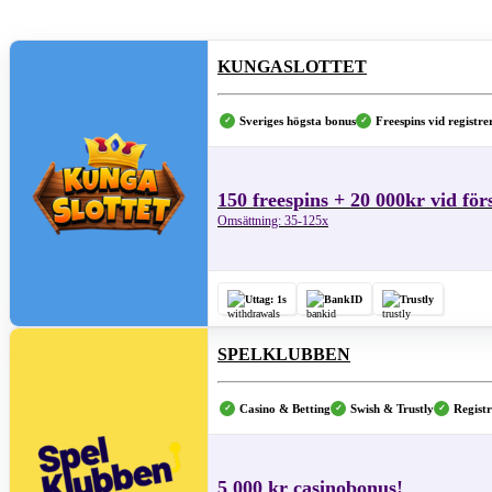
KUNGASLOTTET
Sveriges högsta bonus
Freespins vid registre
✓
✓
150 freespins + 20 000kr vid för
Omsättning:
35-125x
Uttag: 1s
BankID
Trustly
SPELKLUBBEN
Casino & Betting
Swish & Trustly
Regist
✓
✓
✓
5 000 kr casinobonus!