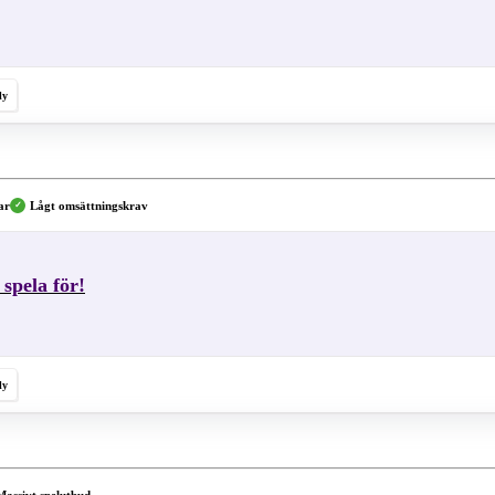
ly
ar
Lågt omsättningskrav
✓
 spela för!
ly