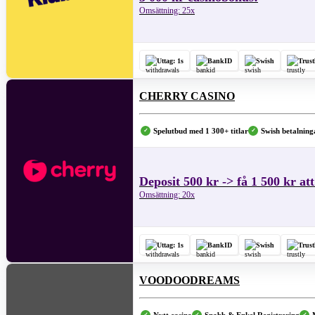
Omsättning:
25x
Uttag: 1s
BankID
Swish
Trust
CHERRY CASINO
Spelutbud med 1 300+ titlar
Swish betalning
✓
✓
Deposit 500 kr -> få 1 500 kr att
Omsättning:
20x
Uttag: 1s
BankID
Swish
Trust
VOODOODREAMS
✓
✓
✓