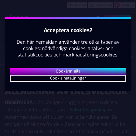
Självtest
Spelgränser
Spelpaus
Spela
Acceptera cookies?
Casino
Live Casino
Betting
Den här hemsidan använder tre olika typer av
cookies: nödvändiga cookies, analys- och
statistikcookies och marknadsföringscookies.
Avtalsvillkor
Sekretesspolicy
Personuppgiftsansvar
Cook
Godkänn alla
Cookieinställningar
Version: 1.5
Publiserad: 2026-04-21
ALLMÄNNA AVTALSVILLKOR
OBSERVERA:
Läs vänligen noggrant igenom dessa
allmänna avtalsvillkor samt
Sekretesspolicy
. Vi
rekommenderar att du skriver ut handlingarna. De
redogör nämligen för de villkor och regler enligt vilka
Speltjänsten tillhandahålls samt förklarar på vilket sätt