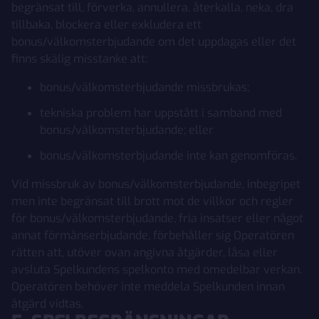
begränsat till, förverka, annullera, återkalla, neka, dra
tillbaka, blockera eller exkludera ett
bonus/välkomsterbjudande om det uppdagas eller det
finns skälig misstanke att:
bonus/välkomsterbjudande missbrukas;
tekniska problem har uppstått i samband med
bonus/välkomsterbjudande; eller
bonus/välkomsterbjudande inte kan genomföras.
Vid missbruk av bonus/välkomsterbjudande, inbegripet
men inte begränsat till brott mot de villkor och regler
för bonus/välkomsterbjudande, fria insatser eller något
annat förmånserbjudande, förbehåller sig Operatören
rätten att, utöver ovan angivna åtgärder, låsa eller
avsluta Spelkundens spelkonto med omedelbar verkan.
Operatören behöver inte meddela Spelkunden innan
åtgärd vidtas.