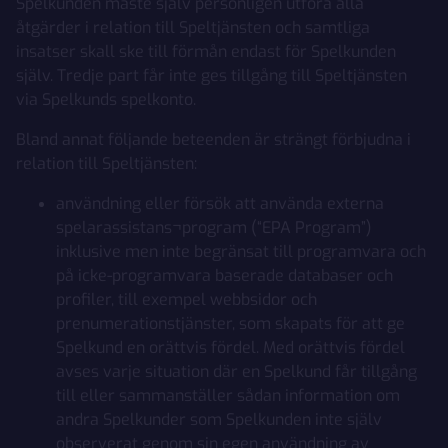
Spelkunden måste själv personligen utföra alla
åtgärder i relation till Speltjänsten och samtliga
insatser skall ske till förmån endast för Spelkunden
själv. Tredje part får inte ges tillgång till Speltjänsten
via Spelkunds spelkonto.
Bland annat följande beteenden är strängt förbjudna i
relation till Speltjänsten:
användning eller försök att använda externa
spelarassistans¬program (“EPA Program”)
inklusive men inte begränsat till programvara och
på icke-programvara baserade databaser och
profiler, till exempel webbsidor och
prenumerationstjänster, som skapats för att ge
Spelkund en orättvis fördel. Med orättvis fördel
avses varje situation där en Spelkund får tillgång
till eller sammanställer sådan information om
andra Spelkunder som Spelkunden inte själv
observerat genom sin egen användning av