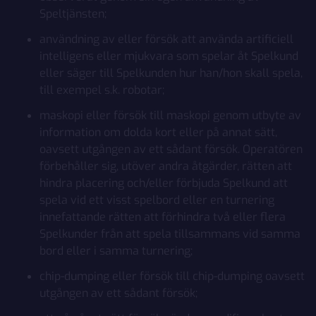
Speltjänsten;
användning av eller försök att använda artificiell
intelligens eller mjukvara som spelar åt Spelkund
eller säger till Spelkunden hur han/hon skall spela,
till exempel s.k. robotar;
maskopi eller försök till maskopi genom utbyte av
information om dolda kort eller på annat sätt,
oavsett utgången av ett sådant försök. Operatören
förbehåller sig, utöver andra åtgärder, rätten att
hindra placering och/eller förbjuda Spelkund att
spela vid ett visst spelbord eller en turnering
innefattande rätten att förhindra två eller flera
Spelkunder från att spela tillsammans vid samma
bord eller i samma turnering;
chip-dumping eller försök till chip-dumping oavsett
utgången av ett sådant försök;