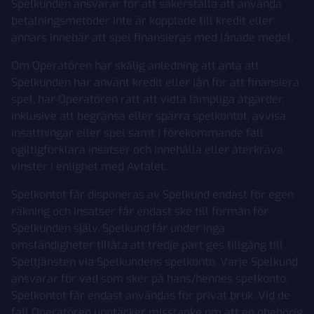
Spelkunden ansvarar för att säkerställa att använda
betalningsmetoder inte är kopplade till kredit eller
annars innebär att spel finansieras med lånade medel.
Om Operatören har skälig anledning att anta att
Spelkunden har använt kredit eller lån för att finansiera
spel, har Operatören rätt att vidta lämpliga åtgärder,
inklusive att begränsa eller spärra spelkontot, avvisa
insättningar eller spel samt i förekommande fall
ogiltigförklara insatser och innehålla eller återkräva
vinster i enlighet med Avtalet.
Spelkontot får disponeras av Spelkund endast för egen
räkning och insatser får endast ske till förmån för
Spelkunden själv. Spelkund får under inga
omständigheter tillåta att tredje part ges tillgång till
Speltjänsten via Spelkundens spelkonto. Varje Spelkund
ansvarar för vad som sker på hans/hennes spelkonto.
Spelkontot får endast användas för privat bruk. Vid de
fall Operatören upptäcker misstanke om att en obehörig