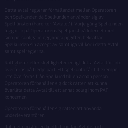
Detta avtal reglerar förhållandet mellan Operatören
och Spelkunden då Spelkunden använder sig av
Speltjänsten (härefter “Avtalet”). Varje gång Spelkunden
loggar in på Operatörens Speltjänst på Internet med
sina personliga inloggningsuppgifter, bekräftar
Spelkunden sin accept av samtliga villkor i detta Avtal
samt spelreglerna.
Rättigheter eller skyldigheter enligt detta Avtal får inte
överföras på tredje part. Ett spelkonto får till exempel
inte överföras från Spelkund till en annan person.
Operatören förbehåller sig dock rätten att kunna
överlåta detta Avtal till ett annat bolag inom PAF
koncernen.
Operatören förbehåller sig rätten att använda
underleverantörer.
Ifall det uppstår en konflikt mellan Avtalet och