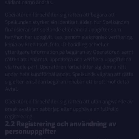
sådant namn ändras.
Operatören förbehåller sig rätten att begära att
Spelkunden styrker sin identitet, ålder, hur Spelkunden
finansierar sitt spelande eller andra uppgifter som
han/hon har uppgivit, t.ex. genom elektronisk verifiering,
kopia av kreditkort, foto, ID-handling och/eller
ytterligare information på begäran av Operatören, samt
rätten att inhämta, uppdatera och verifiera uppgifterna
via tredje part. Operatören förbehåller sig denna rätt
under hela kundförhållandet. Spelkunds vägran att rätta
sig efter en sådan begäran innebär ett brott mot detta
Avtal.
Operatören förbehåller sig rätten att utan angivande av
orsak avslå en påbörjad eller upphäva en fullföljd
registrering.
2.2 Registrering och användning av
personuppgifter