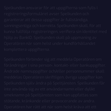
Spelkunden ansvarar för att uppgifterna som fylls i
registreringsformuläret avser Spelkunden och
garanterar att dessa uppgifter är fullständiga,
sanningsenliga och korrekta. Spelkunden skall, för att
kunna fullfölja registreringen, verifiera sin identitet med
hjälp av BankID. Spelkunden skall på uppmaning av
Operatören när som helst under kundförhållandet
komplettera uppgifterna.
Spelkunden förbinder sig att meddela Operatören om
förändringar i sina person-, kontakt- eller bankuppgifter.
Ändrade namnuppgifter och/eller personnummer skall
meddelas Operatören skriftligen, övriga uppgifter kan
Spelkunden själv ändra på Speltjänsten. Spelkunden får
inte använda sig av ett användarnamn eller dylikt
smeknamn på Speltjänsten som kan uppfattas som
stötande, kränkande eller provocerande av andra.
Operatören har rätt att när som helst kräva att ett