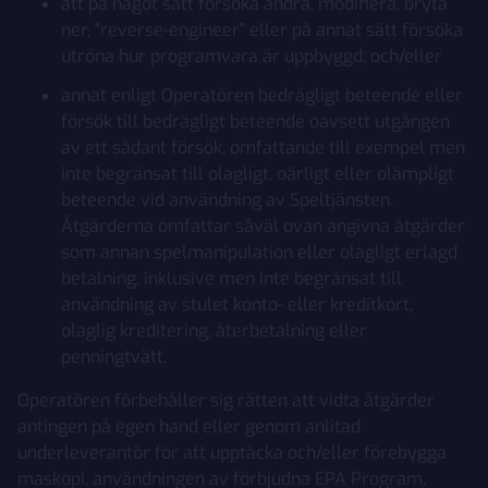
att på något sätt försöka ändra, modifiera, bryta
ner, "reverse-engineer” eller på annat sätt försöka
utröna hur programvara är uppbyggd; och/eller
annat enligt Operatören bedrägligt beteende eller
försök till bedrägligt beteende oavsett utgången
av ett sådant försök, omfattande till exempel men
inte begränsat till olagligt, oärligt eller olämpligt
beteende vid användning av Speltjänsten.
Åtgärderna omfattar såväl ovan angivna åtgärder
som annan spelmanipulation eller olagligt erlagd
betalning, inklusive men inte begränsat till
användning av stulet konto- eller kreditkort,
olaglig kreditering, återbetalning eller
penningtvätt.
Operatören förbehåller sig rätten att vidta åtgärder
antingen på egen hand eller genom anlitad
underleverantör för att upptäcka och/eller förebygga
maskopi, användningen av förbjudna EPA Program,