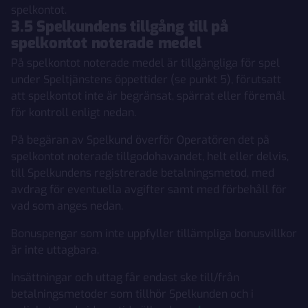
spelkontot.
3.5 Spelkundens tillgång till på
spelkontot noterade medel
På spelkontot noterade medel är tillgängliga för spel
under Speltjänstens öppettider (se punkt 5), förutsatt
att spelkontot inte är begränsat, spärrat eller föremål
för kontroll enligt nedan.
På begäran av Spelkund överför Operatören det på
spelkontot noterade tillgodohavandet, helt eller delvis,
till Spelkundens registrerade betalningsmetod, med
avdrag för eventuella avgifter samt med förbehåll för
vad som anges nedan.
Bonuspengar som inte uppfyller tillämpliga bonusvillkor
är inte uttagbara.
Insättningar och uttag får endast ske till/från
betalningsmetoder som tillhör Spelkunden och i