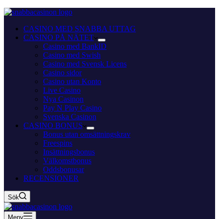
CASINO MED SNABBA UTTAG
CASINO PÅ NÄTET
Casino med BankID
Casino med Swish
Casino med Svensk Licens
Casino sidor
Casino utan Konto
Live Casino
Nya Casinon
Pay N Play Casino
Svenska Casinon
CASINO BONUS
Bonus utan omsättningskrav
Freespins
Insättningsbonus
Välkomstbonus
Oddsbonusar
RECENSIONER
Sök
Meny