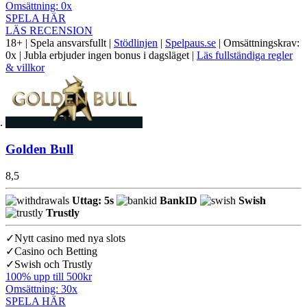
Omsättning:
0x
SPELA HÄR
LÄS RECENSION
18+ | Spela ansvarsfullt |
Stödlinjen
|
Spelpaus.se
| Omsättningskrav:
0x | Jubla erbjuder ingen bonus i dagsläget |
Läs fullständiga regler
& villkor
Golden Bull
8,5
Uttag: 5s
BankID
Swish
Trustly
✓
Nytt casino med nya slots
✓
Casino och Betting
✓
Swish och Trustly
100% upp till 500kr
Omsättning:
30x
SPELA HÄR