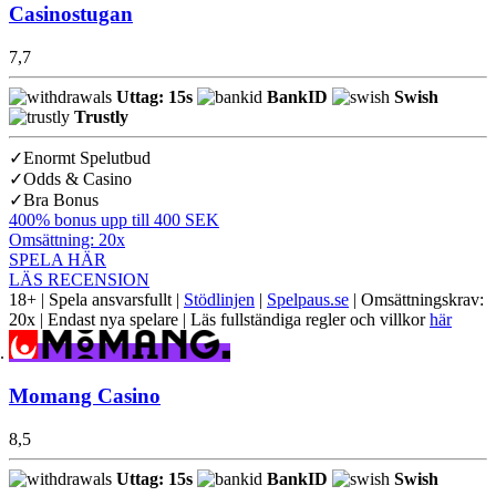
Casinostugan
7,7
Uttag: 15s
BankID
Swish
Trustly
✓
Enormt Spelutbud
✓
Odds & Casino
✓
Bra Bonus
400% bonus upp till 400 SEK
Omsättning:
20x
SPELA HÄR
LÄS RECENSION
18+ | Spela ansvarsfullt |
Stödlinjen
|
Spelpaus.se
| Omsättningskrav:
20x | Endast nya spelare | Läs fullständiga regler och villkor
här
Momang Casino
8,5
Uttag: 15s
BankID
Swish