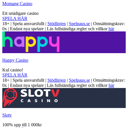
Momang Casino
Ett smidigare casino
SPELA HÄR
18+ | Spela ansvarsfullt |
Stödlinjen
|
Spelpaus.se
| Omsättningskrav:
0x | Endast nya spelare | Läs fullständiga regler och villkor
här
Happy Casino
Kul casino!
SPELA HÄR
18+ | Spela ansvarsfullt |
Stödlinjen
|
Spelpaus.se
| Omsättningskrav:
0x | Endast nya spelare | Läs fullständiga regler och villkor
här
Slotv
100% upp till 1 000kr