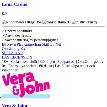
Luna Casino
8,9
Uttag: 15s
BankID
Trustly
✓
Enormt spelutbud
✓
Använder Trustly
✓
Säker hantering av personuppgifter
Ett Pay n Play casino från Skill On Net
Omsättning:
0x
SPELA HÄR
LÄS RECENSION
18+ | Spela ansvarsfullt |
Stödlinjen
|
Spelpaus.se
| Omsättningskrav:
0x | Endast nya spelare | 60 dagar | Läs fullständiga regler och
villkor
här
Vera & John