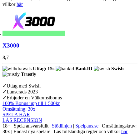
villkor
här
X3000
8,7
Uttag: 15s
BankID
Swish
Trustly
✓
Uttag med Swish
✓
Lanserads 2023
✓
Erbjuder en Välkomstbonus
100% Bonus upp till 1 500kr
Omsättning:
30x
SPELA HÄR
LÄS RECENSION
18+ | Spela ansvarsfullt |
Stödlinjen
|
Spelpaus.se
| Omsättningskrav:
30x | Endast nya spelare | Läs fullständiga regler och villkor
här