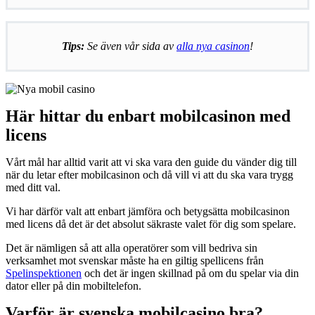
Tips:
Se även vår sida av
alla nya casinon
!
Här hittar du enbart mobilcasinon med
licens
Vårt mål har alltid varit att vi ska vara den guide du vänder dig till
när du letar efter mobilcasinon och då vill vi att du ska vara trygg
med ditt val.
Vi har därför valt att enbart jämföra och betygsätta mobilcasinon
med licens då det är det absolut säkraste valet för dig som spelare.
Det är nämligen så att alla operatörer som vill bedriva sin
verksamhet mot svenskar måste ha en giltig spellicens från
Spelinspektionen
och det är ingen skillnad på om du spelar via din
dator eller på din mobiltelefon.
Varför är svenska mobilcasino bra?