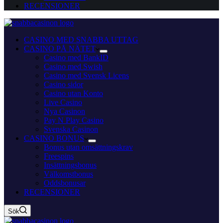
RECENSIONER
CASINO MED SNABBA UTTAG
CASINO PÅ NÄTET
Casino med BankID
Casino med Swish
Casino med Svensk Licens
Casino sidor
Casino utan Konto
Live Casino
Nya Casinon
Pay N Play Casino
Svenska Casinon
CASINO BONUS
Bonus utan omsättningskrav
Freespins
Insättningsbonus
Välkomstbonus
Oddsbonusar
RECENSIONER
Sök