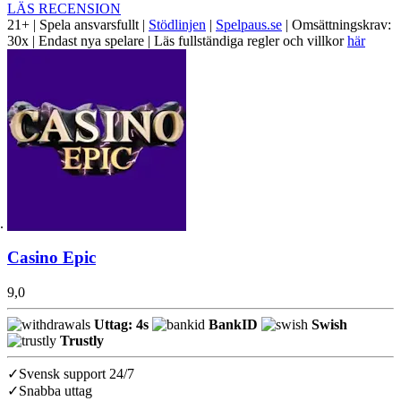
LÄS RECENSION
21+ | Spela ansvarsfullt |
Stödlinjen
|
Spelpaus.se
| Omsättningskrav:
30x | Endast nya spelare | Läs fullständiga regler och villkor
här
Casino Epic
9,0
Uttag: 4s
BankID
Swish
Trustly
✓
Svensk support 24/7
✓
Snabba uttag