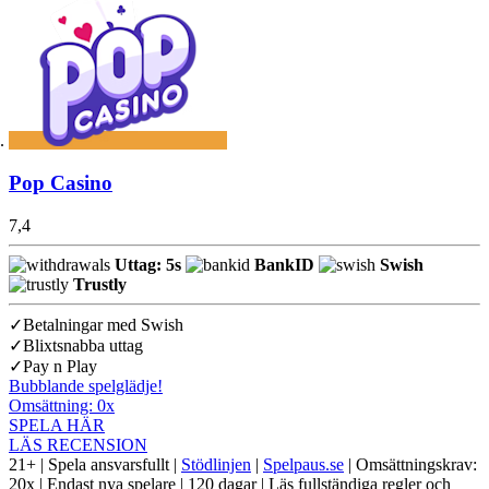
Pop Casino
7,4
Uttag: 5s
BankID
Swish
Trustly
✓
Betalningar med Swish
✓
Blixtsnabba uttag
✓
Pay n Play
Bubblande spelglädje!
Omsättning:
0x
SPELA HÄR
LÄS RECENSION
21+ | Spela ansvarsfullt |
Stödlinjen
|
Spelpaus.se
| Omsättningskrav:
20x | Endast nya spelare | 120 dagar | Läs fullständiga regler och