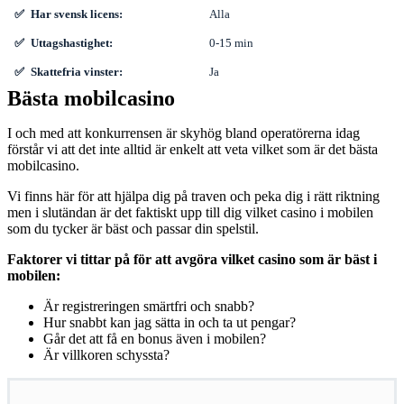
✅
Har svensk licens:
Alla
✅
Uttagshastighet:
0-15 min
✅
Skattefria vinster:
Ja
Bästa mobilcasino
I och med att konkurrensen är skyhög bland operatörerna idag
förstår vi att det inte alltid är enkelt att veta vilket som är det bästa
mobilcasino.
Vi finns här för att hjälpa dig på traven och peka dig i rätt riktning
men i slutändan är det faktiskt upp till dig vilket casino i mobilen
som du tycker är bäst och passar din spelstil.
Faktorer vi tittar på för att avgöra vilket casino som är bäst i
mobilen:
Är registreringen smärtfri och snabb?
Hur snabbt kan jag sätta in och ta ut pengar?
Går det att få en bonus även i mobilen?
Är villkoren schyssta?