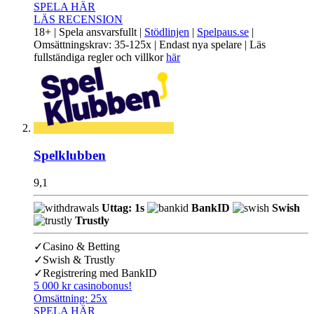
SPELA HÄR
LÄS RECENSION
18+ | Spela ansvarsfullt |
Stödlinjen
|
Spelpaus.se
|
Omsättningskrav: 35-125x | Endast nya spelare | Läs
fullständiga regler och villkor
här
Spelklubben
9,1
Uttag: 1s
BankID
Swish
Trustly
✓
Casino & Betting
✓
Swish & Trustly
✓
Registrering med BankID
5 000 kr casinobonus!
Omsättning:
25x
SPELA HÄR