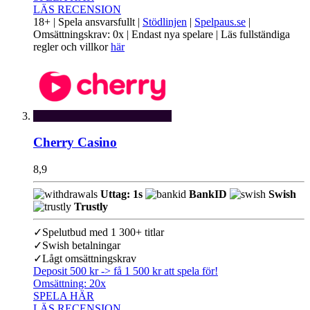
LÄS RECENSION
18+ | Spela ansvarsfullt |
Stödlinjen
|
Spelpaus.se
|
Omsättningskrav: 0x | Endast nya spelare | Läs fullständiga
regler och villkor
här
Cherry Casino
8,9
Uttag: 1s
BankID
Swish
Trustly
✓
Spelutbud med 1 300+ titlar
✓
Swish betalningar
✓
Lågt omsättningskrav
Deposit 500 kr -> få 1 500 kr att spela för!
Omsättning:
20x
SPELA HÄR
LÄS RECENSION