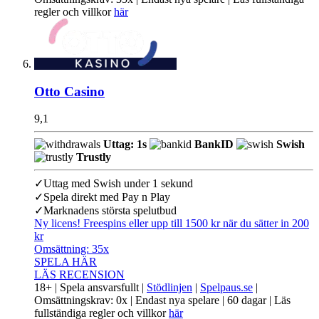
regler och villkor
här
Otto Casino
9,1
Uttag: 1s
BankID
Swish
Trustly
✓
Uttag med Swish under 1 sekund
✓
Spela direkt med Pay n Play
✓
Marknadens största spelutbud
Ny licens! Freespins eller upp till 1500 kr när du sätter in 200
kr
Omsättning:
35x
SPELA HÄR
LÄS RECENSION
18+ | Spela ansvarsfullt |
Stödlinjen
|
Spelpaus.se
|
Omsättningskrav: 0x | Endast nya spelare | 60 dagar | Läs
fullständiga regler och villkor
här