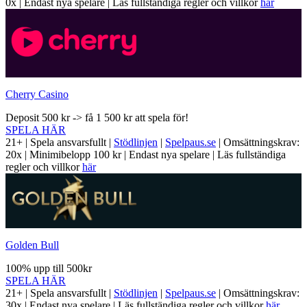
0x | Endast nya spelare | Läs fullständiga regler och villkor
här
Cherry Casino
Deposit 500 kr -> få 1 500 kr att spela för!
SPELA HÄR
21+ | Spela ansvarsfullt |
Stödlinjen
|
Spelpaus.se
| Omsättningskrav:
20x | Minimibelopp 100 kr | Endast nya spelare | Läs fullständiga
regler och villkor
här
Golden Bull
100% upp till 500kr
SPELA HÄR
21+ | Spela ansvarsfullt |
Stödlinjen
|
Spelpaus.se
| Omsättningskrav:
30x | Endast nya spelare | Läs fullständiga regler och villkor
här