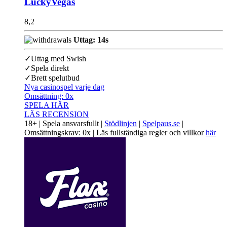
LuckyVegas
8,2
Uttag: 14s
✓
Uttag med Swish
✓
Spela direkt
✓
Brett spelutbud
Nya casinospel varje dag
Omsättning:
0x
SPELA HÄR
LÄS RECENSION
18+ | Spela ansvarsfullt |
Stödlinjen
|
Spelpaus.se
|
Omsättningskrav: 0x | Läs fullständiga regler och villkor
här