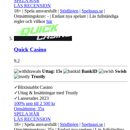
SPELA HÄR
LÄS RECENSION
18+ | Spela ansvarsfullt |
Stödlinjen
|
Spelpaus.se
|
Omsättningskrav: - | Endast nya spelare | Läs fullständiga
regler och villkor
här
Quick Casino
9,2
Uttag: 15s
BankID
Swish
Trustly
✓
Blixtsnabbt Casino
✓
Uttag & Insättningar med Trustly
✓
Lanserades 2023
100% upp till 2 500 kr
Omsättning:
35x
SPELA HÄR
LÄS RECENSION
18+ | Spela ansvarsfullt |
Stödlinjen
|
Spelpaus.se
|
Omsättningskrav: 35x | Endast nya spelare | Läs fullständiga