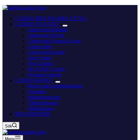
CASINO MED SNABBA UTTAG
CASINO PÅ NÄTET
Casino med BankID
Casino med Swish
Casino med Svensk Licens
Casino sidor
Casino utan Konto
Live Casino
Nya Casinon
Pay N Play Casino
Svenska Casinon
CASINO BONUS
Bonus utan omsättningskrav
Freespins
Insättningsbonus
Välkomstbonus
Oddsbonusar
RECENSIONER
Sök
Meny