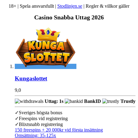
18+ | Spela ansvarsfullt |
Stodlinjen.se
| Regler & villkor gäller
Casino Snabba Uttag 2026
Kungaslottet
9,0
Uttag: 1s
BankID
Trustly
✓
Sveriges högsta bonus
✓
Freespins vid registrering
✓
Blixtsnabb registrering
150 freespins + 20 000kr vid första insättning
Omsättning:
35-125x