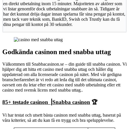
en direkt utbetalning inom 15 minuter. Majoriteten av aktörer som
vi listar genomför dock utbetalningar snabbare än så. Tidigare år
har det kunnat dröja dagar innan spelarna får sina pengar på kontot,
men tack vare teknik som, BankID, Swish och Trustly kan du få
dina pengar till kontot på 30 sekunder.
Godkända casinon med snabba uttag
Välkommen till Snabbacasinon.se – din guide till snabba casinon. Vi
hjälper dig att hitta ett casino med snabba uttag och håller dig
uppdaterad om alla licenserade casinon på nätet. Med vår gedigna
branscherfarenhet är vi redo att leda dig till det ultimata casinot,
oavsett om du letar efter ett casino med snabb utbetalning eller ett
casino med svensk licens med snabba uttag..
85+ testade casinon ⎥Snabba casinon
🏆
Vi har testat och utsett bästa casinon med snabba uttag, baserat på
våra kriterier, så att du kan få en trygg och bra spelupplevelse.