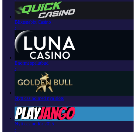
Blixtsnabbt Casino
›
Enormt spelutbud
›
Nytt casino med nya slots
›
Nytt casino för 2025
›