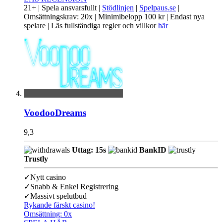
21+ | Spela ansvarsfullt |
Stödlinjen
|
Spelpaus.se
|
Omsättningskrav: 20x | Minimibelopp 100 kr | Endast nya
spelare | Läs fullständiga regler och villkor
här
VoodooDreams
9,3
Uttag: 15s
BankID
Trustly
✓
Nytt casino
✓
Snabb & Enkel Registrering
✓
Massivt spelutbud
Rykande färskt casino!
Omsättning:
0x