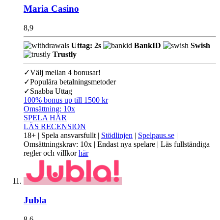
Maria Casino
8,9
Uttag: 2s
BankID
Swish
Trustly
✓
Välj mellan 4 bonusar!
✓
Populära betalningsmetoder
✓
Snabba Uttag
100% bonus up till 1500 kr
Omsättning:
10x
SPELA HÄR
LÄS RECENSION
18+ | Spela ansvarsfullt |
Stödlinjen
|
Spelpaus.se
|
Omsättningskrav: 10x | Endast nya spelare | Läs fullständiga
regler och villkor
här
Jubla
8,6