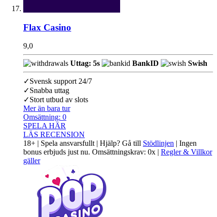
Flax Casino
9,0
Uttag: 5s
BankID
Swish
✓
Svensk support 24/7
✓
Snabba uttag
✓
Stort utbud av slots
Mer än bara tur
Omsättning:
0
SPELA HÄR
LÄS RECENSION
18+ | Spela ansvarsfullt | Hjälp? Gå till
Stödlinjen
| Ingen
bonus erbjuds just nu. Omsättningskrav: 0x |
Regler & Villkor
gäller