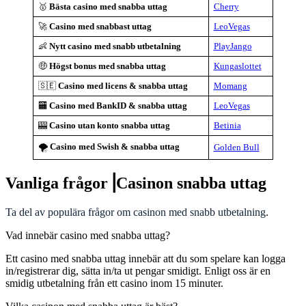
🥇
Bästa casino med snabba uttag
Cherry
🚀
Casino med snabbast uttag
LeoVegas
👶
Nytt casino med snabb utbetalning
PlayJango
🤑
Högst bonus med snabba uttag
Kungaslottet
🇸🇪
Casino med licens & snabba uttag
Momang
🏧
Casino med BankID & snabba uttag
LeoVegas
🎰
Casino utan konto snabba uttag
Betinia
🌪
Casino med Swish & snabba uttag
Golden Bull
Vanliga frågor⎥Casinon snabba uttag
Ta del av populära frågor om casinon med snabb utbetalning
.
Vad innebär casino med snabba uttag?
Ett casino med snabba uttag innebär att du som spelare kan logga
in/registrerar dig, sätta in/ta ut pengar smidigt. Enligt oss är en
smidig utbetalning från ett casino inom 15 minuter.