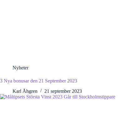
Nyheter
3 Nya bonusar den 21 September 2023
Karl Åhgren
21 september 2023