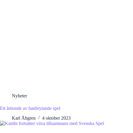
Nyheter
Ett årtionde av banbrytande spel
Karl Åhgren
4 oktober 2023