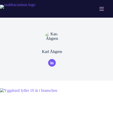
Hoppa
till
innehåll
Karl Åhgren