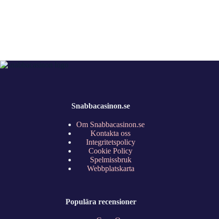
Snabbacasinon.se
Om Snabbacasinon.se
Kontakta oss
Integritetspolicy
Cookie Policy
Spelmissbruk
Webbplatskarta
Populära recensioner