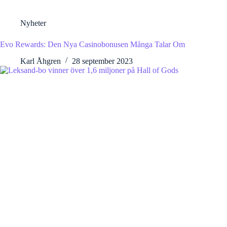
Nyheter
Evo Rewards: Den Nya Casinobonusen Många Talar Om
Karl Åhgren
28 september 2023