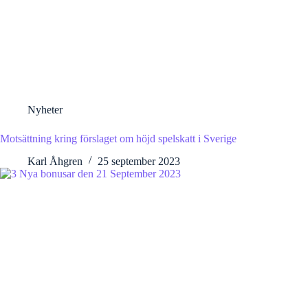
Nyheter
Motsättning kring förslaget om höjd spelskatt i Sverige
Karl Åhgren
25 september 2023