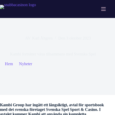
Hoppa
till
innehåll
AV
Karl Åhgren
Den
3 oktober 2023
Kambi fortsätter växa tillsammans med Svenska Spel
Hem
→
Nyheter
→
Kambi fortsätter växa tillsammans med
Svenska Spel
Kambi Group har ingått ett långsiktigt, avtal för sportsbook
med det svenska företaget Svenska Spel Sport & Casino. I
avtalet kommer Kambi att använda sin kompletta