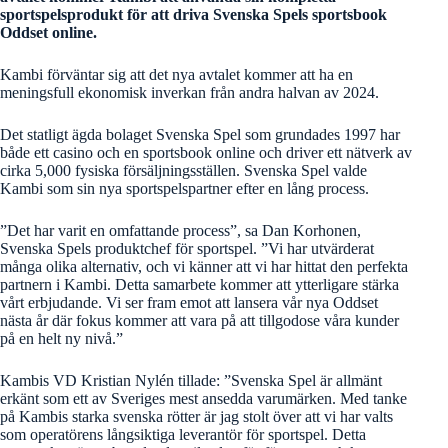
sportspelsprodukt för att driva Svenska Spels sportsbook
Oddset online.
Kambi förväntar sig att det nya avtalet kommer att ha en
meningsfull ekonomisk inverkan från andra halvan av 2024.
Det statligt ägda bolaget Svenska Spel som grundades 1997 har
både ett casino och en sportsbook online och driver ett nätverk av
cirka 5,000 fysiska försäljningsställen. Svenska Spel valde
Kambi som sin nya sportspelspartner efter en lång process.
”Det har varit en omfattande process”, sa Dan Korhonen,
Svenska Spels produktchef för sportspel. ”Vi har utvärderat
många olika alternativ, och vi känner att vi har hittat den perfekta
partnern i Kambi. Detta samarbete kommer att ytterligare stärka
vårt erbjudande. Vi ser fram emot att lansera vår nya Oddset
nästa år där fokus kommer att vara på att tillgodose våra kunder
på en helt ny nivå.”
Kambis VD Kristian Nylén tillade: ”Svenska Spel är allmänt
erkänt som ett av Sveriges mest ansedda varumärken. Med tanke
på Kambis starka svenska rötter är jag stolt över att vi har valts
som operatörens långsiktiga leverantör för sportspel. Detta