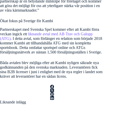
partnerskap är en betydande milstolpe för företaget och kommer
att göra det möjligt för oss att ytterligare stärka vår position i en
av våra kärnmarknader.”
Ökat fokus på Sverige för Kambi
Partnerskapet med Svenska Spel kommer efter att Kambi förra
veckan ingick ett
liknande avtal med AB Trav och Galopp
(ATG)
. I detta avtal, som förlänger en relation som började 2018
kommer Kambi att tillhandahålla ATG med sin kompletta
sportsbook. Detta omfattar sportspel online och ATGs
försäljningsnätverk av nästan 1,500 försäljningsställen i Sverige.
Båda avtalen blev möjliga efter att Kambi nyligen säkrade nya
godkännanden på den svenska marknaden. Leverantören fick
sina B2B licenser i juni i enlighet med de nya regler i landet som
kräver att leverantörer har en sådan licens.
Liknande inlägg