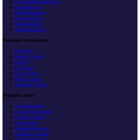
Om Snabbacasinon.se
Kontakta oss
Integritetspolicy
Cookie Policy
Spelmissbruk
Webbplatskarta
Populära recensioner
ComeOn
Happy Casino
Expekt
Leovegas
Lucky Days
Maria Casino
Momang Casino
Populära sidor
Casinobonusar
Casino med Swish
Casino på nätet
Casinosidor
Insättningsbonus
Svenska Casinon
Välkomstbonus