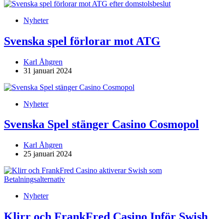
Nyheter
Svenska spel förlorar mot ATG
Karl Åhgren
31 januari 2024
Nyheter
Svenska Spel stänger Casino Cosmopol
Karl Åhgren
25 januari 2024
Nyheter
Klirr och FrankFred Casino Inför Swish