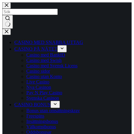
Hoppa
till
innehåll
Inga
resultat
CASINO MED SNABBA UTTAG
CASINO PÅ NÄTET
Casino med BankID
Casino med Swish
Casino med Svensk Licens
Casino sidor
Casino utan Konto
Live Casino
Nya Casinon
Pay N Play Casino
Svenska Casinon
CASINO BONUS
Bonus utan omsättningskrav
Freespins
Insättningsbonus
Välkomstbonus
Oddsbonusar