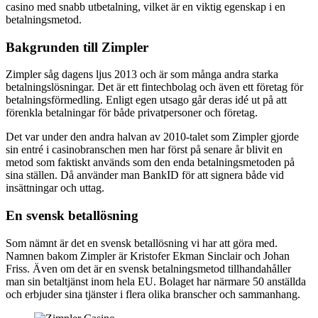
casino med snabb utbetalning, vilket är en viktig egenskap i en
betalningsmetod.
Bakgrunden till Zimpler
Zimpler såg dagens ljus 2013 och är som många andra starka
betalningslösningar. Det är ett fintechbolag och även ett företag för
betalningsförmedling. Enligt egen utsago går deras idé ut på att
förenkla betalningar för både privatpersoner och företag.
Det var under den andra halvan av 2010-talet som Zimpler gjorde
sin entré i casinobranschen men har först på senare år blivit en
metod som faktiskt används som den enda betalningsmetoden på
sina ställen. Då använder man BankID för att signera både vid
insättningar och uttag.
En svensk betallösning
Som nämnt är det en svensk betallösning vi har att göra med.
Namnen bakom Zimpler är Kristofer Ekman Sinclair och Johan
Friss. Även om det är en svensk betalningsmetod tillhandahåller
man sin betaltjänst inom hela EU. Bolaget har närmare 50 anställda
och erbjuder sina tjänster i flera olika branscher och sammanhang.