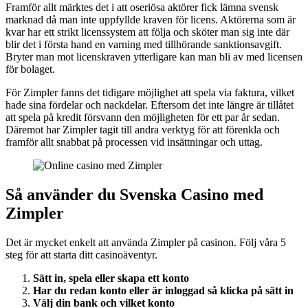
Framför allt märktes det i att oseriösa aktörer fick lämna svensk
marknad då man inte uppfyllde kraven för licens. Aktörerna som är
kvar har ett strikt licenssystem att följa och sköter man sig inte där
blir det i första hand en varning med tillhörande sanktionsavgift.
Bryter man mot licenskraven ytterligare kan man bli av med licensen
för bolaget.
För Zimpler fanns det tidigare möjlighet att spela via faktura, vilket
hade sina fördelar och nackdelar. Eftersom det inte längre är tillåtet
att spela på kredit försvann den möjligheten för ett par år sedan.
Däremot har Zimpler tagit till andra verktyg för att förenkla och
framför allt snabbat på processen vid insättningar och uttag.
Så använder du Svenska Casino med
Zimpler
Det är mycket enkelt att använda Zimpler på casinon. Följ våra 5
steg för att starta ditt casinoäventyr.
Sätt in, spela eller skapa ett konto
Har du redan konto eller är inloggad så klicka på sätt in
Välj din bank och vilket konto