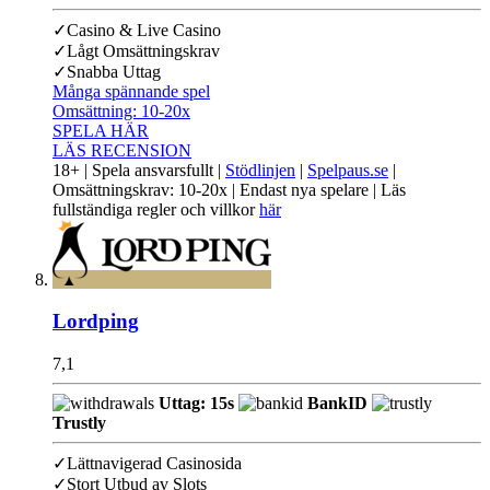
✓
Casino & Live Casino
✓
Lågt Omsättningskrav
✓
Snabba Uttag
Många spännande spel
Omsättning:
10-20x
SPELA HÄR
LÄS RECENSION
18+ | Spela ansvarsfullt |
Stödlinjen
|
Spelpaus.se
|
Omsättningskrav: 10-20x | Endast nya spelare | Läs
fullständiga regler och villkor
här
Lordping
7,1
Uttag: 15s
BankID
Trustly
✓
Lättnavigerad Casinosida
✓
Stort Utbud av Slots