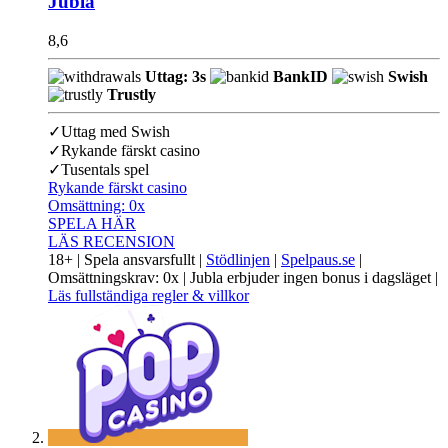
Jubla
8,6
Uttag: 3s
BankID
Swish
Trustly
✓
Uttag med Swish
✓
Rykande färskt casino
✓
Tusentals spel
Rykande färskt casino
Omsättning:
0x
SPELA HÄR
LÄS RECENSION
18+ | Spela ansvarsfullt |
Stödlinjen
|
Spelpaus.se
|
Omsättningskrav: 0x | Jubla erbjuder ingen bonus i dagsläget |
Läs fullständiga regler & villkor