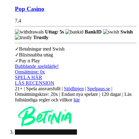
Pop Casino
7,4
Uttag: 5s
BankID
Swish
Trustly
✓
Betalningar med Swish
✓
Blixtsnabba uttag
✓
Pay n Play
Bubblande spelglädje!
Omsättning:
0x
SPELA HÄR
LÄS RECENSION
21+ | Spela ansvarsfullt |
Stödlinjen
|
Spelpaus.se
|
Omsättningskrav: 20x | Endast nya spelare | 120 dagar | Läs
fullständiga regler och villkor
här