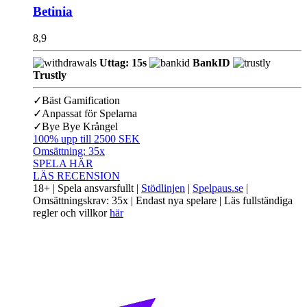
Betinia
8,9
Uttag: 15s
BankID
Trustly
✓
Bäst Gamification
✓
Anpassat för Spelarna
✓
Bye Bye Krångel
100% upp till 2500 SEK
Omsättning:
35x
SPELA HÄR
LÄS RECENSION
18+ | Spela ansvarsfullt |
Stödlinjen
|
Spelpaus.se
|
Omsättningskrav: 35x | Endast nya spelare | Läs fullständiga
regler och villkor
här