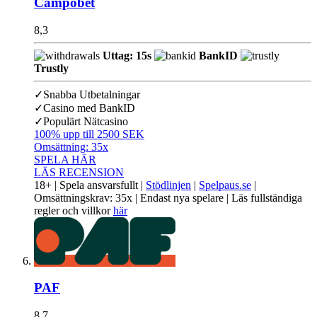
Campobet
8,3
Uttag: 15s
BankID
Trustly
✓
Snabba Utbetalningar
✓
Casino med BankID
✓
Populärt Nätcasino
100% upp till 2500 SEK
Omsättning:
35x
SPELA HÄR
LÄS RECENSION
18+ | Spela ansvarsfullt |
Stödlinjen
|
Spelpaus.se
|
Omsättningskrav: 35x | Endast nya spelare | Läs fullständiga
regler och villkor
här
PAF
8,7