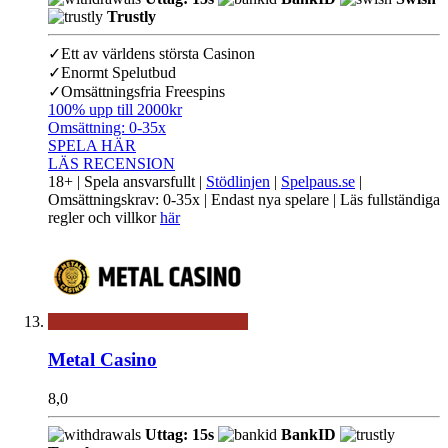
Trustly
✓
Ett av världens största Casinon
✓
Enormt Spelutbud
✓
Omsättningsfria Freespins
100% upp till 2000kr
Omsättning:
0-35x
SPELA HÄR
LÄS RECENSION
18+ | Spela ansvarsfullt |
Stödlinjen
|
Spelpaus.se
|
Omsättningskrav: 0-35x | Endast nya spelare | Läs fullständiga
regler och villkor
här
Metal Casino
8,0
Uttag: 15s
BankID