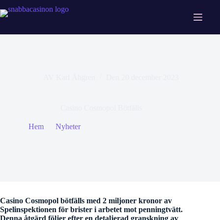
Hoppa
till
innehåll
AV
Karl Åhgren
Den
20 december 2023
Casino Cosmopol Bötfälls
Hem
→
Nyheter
→
Casino Cosmopol Bötfälls
Casino Cosmopol bötfälls med 2 miljoner kronor av
Spelinspektionen för brister i arbetet mot penningtvätt.
Denna åtgärd följer efter en detaljerad granskning av