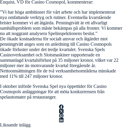
Enquist, VD för Casino Cosmopol, kommenterar:
”Vi har höga ambitioner för vårt arbete och har implementerat
nya omfattande verktyg och rutiner. Eventuella kvarstående
brister kommer vi att åtgärda. Penningtvätt är ett allvarligt
samhällsproblem som måste bekämpas på alla fronter. Vi kommer
nu att noggrant analysera Spelinspektionens beslut.”
De ökade kostnaderna för socialt ansvar och åtgärder mot
penningtvätt anges som en anledning till Casino Cosmopols
ökade förluster under det tredje kvartalet. Svenska Spels
Casinoverksamhet och Slotsmaskiner rapporterade en
sammanlagd kvartalsförlust på 35 miljoner kronor, vilket var 22
miljoner mer än motsvarande kvartal föregående år.
Nettoomsättningen för de två verksamhetsområdena minskade
med 11% till 247 miljoner kronor.
I oktober införde Svenska Spel nya öppettider för Casino
Cosmopols anläggningar för att möta konkurrensen från
spelautomater på restauranger.
Liknande inlägg