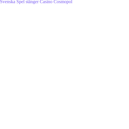
Svenska Spel stänger Casino Cosmopol