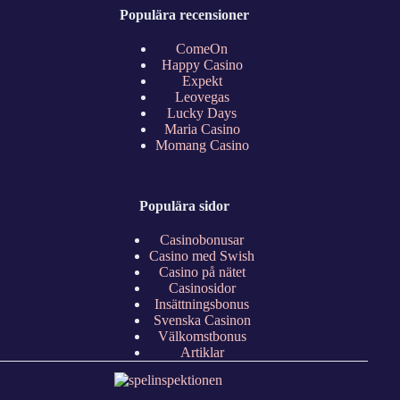
Populära recensioner
ComeOn
Happy Casino
Expekt
Leovegas
Lucky Days
Maria Casino
Momang Casino
Populära sidor
Casinobonusar
Casino med Swish
Casino på nätet
Casinosidor
Insättningsbonus
Svenska Casinon
Välkomstbonus
Artiklar