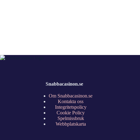
Snabbacasinon.se
Om Snabbacasinon.se
Kontakta oss
Integritetspolicy
Cookie Policy
Spelmissbruk
Webbplatskarta