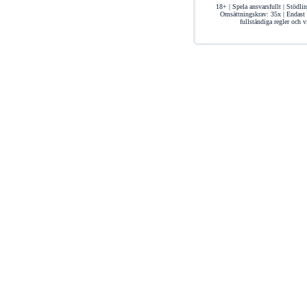
18+ | Spela ansvarsfullt |
Stödlin
Omsättningskrav: 35x | Endast n
fullständiga regler och 