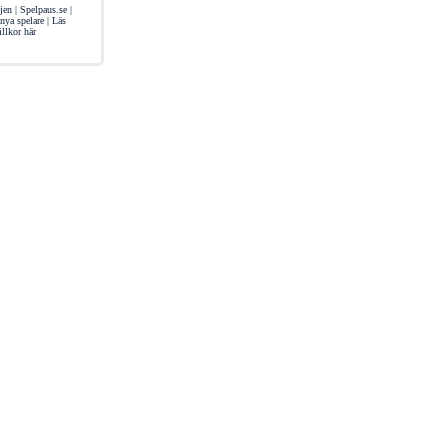
jen
|
Spelpaus.se
|
ya spelare | Läs
villkor
här