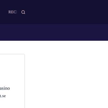
RECENSIONER
asino
t.se