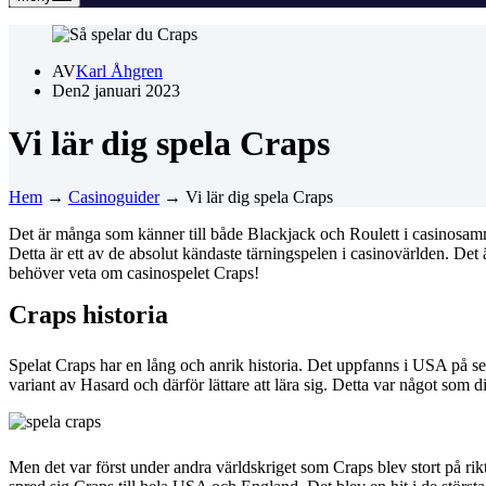
AV
Karl Åhgren
Den
2 januari 2023
Vi lär dig spela Craps
Hem
→
Casinoguider
→
Vi lär dig spela Craps
Det är många som känner till både Blackjack och Roulett i casinosamma
Detta är ett av de absolut kändaste tärningspelen i casinovärlden. Det 
behöver veta om casinospelet Craps!
Craps historia
Spelat Craps har en lång och anrik historia. Det uppfanns i USA på se
variant av Hasard och därför lättare att lära sig. Detta var något som 
Men det var först under andra världskriget som Craps blev stort på rikt