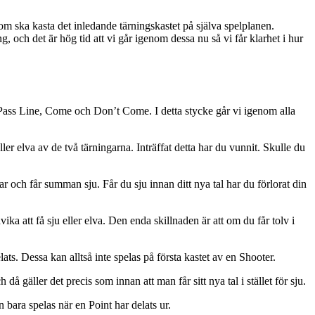
m ska kasta det inledande tärningskastet på själva spelplanen.
 och det är hög tid att vi går igenom dessa nu så vi får klarhet i hur
’t Pass Line, Come och Don’t Come. I detta stycke går vi igenom alla
r elva av de två tärningarna. Inträffat detta har du vunnit. Skulle du
och får summan sju. Får du sju innan ditt nya tal har du förlorat din
dvika att få sju eller elva. Den enda skillnaden är att om du får tolv i
s. Dessa kan alltså inte spelas på första kastet av en Shooter.
å gäller det precis som innan att man får sitt nya tal i stället för sju.
bara spelas när en Point har delats ur.