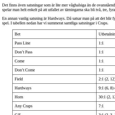
Det finns även satsningar som är lite mer våghalsiga än de ovanståend
spelar man helt enkelt på att utfallet av tärningarna ska bli två, tre, fyra,
En annan vanlig satsning är Hardways. Då satsar man på att det blir fyr
spel. I tabellen nedan har vi summerat samtliga satsningar i Craps.
Bet
Utbetalni
Pass Line
1:1
Don’t Pass
1:1
Come
1:1
Don’t Come
1:1
Field
2:1 (2, 12
Hardways
9:1 (6, 8) 
Horn
30:1 (2, 1
Any Craps
7:1
C/E
3:1 (2, 3, 