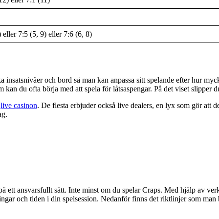
 eller 7:5 (5, 9) eller 7:6 (6, 8)
ika insatsnivåer och bord så man kan anpassa sitt spelande efter hur myck
kan du ofta börja med att spela för låtsaspengar. På det viset slipper du
a
live casinon
. De flesta erbjuder också live dealers, en lyx som gör att
ag.
a på ett ansvarsfullt sätt. Inte minst om du spelar Craps. Med hjälp av v
tningar och tiden i din spelsession. Nedanför finns det riktlinjer som man