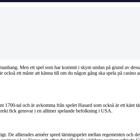
nhang. Men ett spel som har kommit i skym undan på grund av dessa giga
är också ett måste att känna till om du någon gång ska spela på casino an
nt 1700-tal och är avkomma från spelet Hasard som också är ett känt tär
direkt fick gensvar i en alltmer spelande befolkning i USA.
igt. De allierades arméer spred tärningspelet mellan regementen och det 