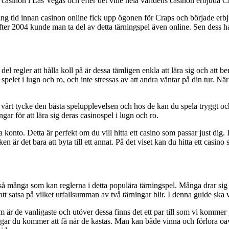
a casinon i Las Vegas och efter det ville hela världens casinon erbjuda C
lång tid innan casinon online fick upp ögonen för Craps och började erb
er 2004 kunde man ta del av detta tärningspel även online. Sen dess har
 regler att hålla koll på är dessa tämligen enkla att lära sig och att bemä
 spelet i lugn och ro, och inte stressas av att andra väntar på din tur. N
 i vårt tycke den bästa spelupplevelsen och hos de kan du spela tryggt o
gar för att lära sig deras casinospel i lugn och ro.
nto. Detta är perfekt om du vill hitta ett casino som passar just dig. I s
en är det bara att byta till ett annat. På det viset kan du hitta ett casino
e så många som kan reglerna i detta populära tärningspel. Många drar sig
 att satsa på vilket utfallsumman av två tärningar blir. I denna guide ska
 är de vanligaste och utöver dessa finns det ett par till som vi kommer g
ningar du kommer att få när de kastas. Man kan både vinna och förlora oa