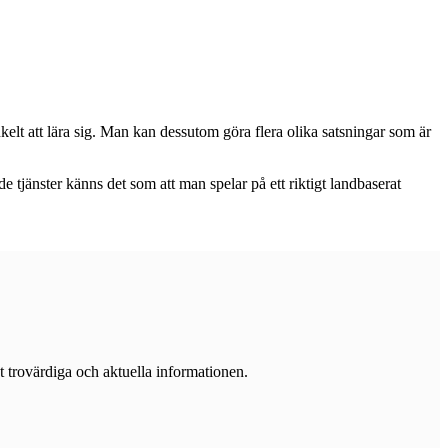
nkelt att lära sig. Man kan dessutom göra flera olika satsningar som är
e tjänster känns det som att man spelar på ett riktigt landbaserat
t trovärdiga och aktuella informationen.