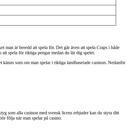
et man är beredd att spela för. Det går även att spela Craps i både
 att spela för riktiga pengar medan du lär dig spelet.
 det känns som om man spelar i riktiga landbaserade casinon. Nedanför
erktyg som alla casinon med svensk licens erbjuder kan du styra ditt
 bör följa när man spelar på casino.