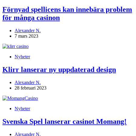
Förnyad spellicens kan innebära problem
för många casinon
Alexander N.
7 mars 2023
Nyheter
Klirr lanserar ny uppdaterad design
Alexander N.
28 februari 2023
Nyheter
Svenska Spel lanserar casinot Momang!
Alexander N.