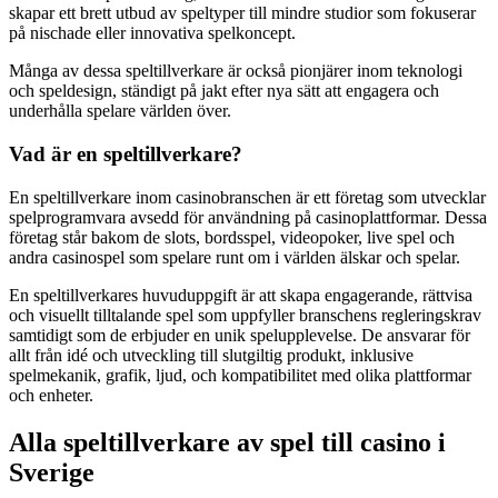
skapar ett brett utbud av speltyper till mindre studior som fokuserar
på nischade eller innovativa spelkoncept.
Många av dessa speltillverkare är också pionjärer inom teknologi
och speldesign, ständigt på jakt efter nya sätt att engagera och
underhålla spelare världen över.
Vad är en speltillverkare?
En speltillverkare inom casinobranschen är ett företag som utvecklar
spelprogramvara avsedd för användning på casinoplattformar. Dessa
företag står bakom de slots, bordsspel, videopoker, live spel och
andra casinospel som spelare runt om i världen älskar och spelar.
En speltillverkares huvuduppgift är att skapa engagerande, rättvisa
och visuellt tilltalande spel som uppfyller branschens regleringskrav
samtidigt som de erbjuder en unik spelupplevelse. De ansvarar för
allt från idé och utveckling till slutgiltig produkt, inklusive
spelmekanik, grafik, ljud, och kompatibilitet med olika plattformar
och enheter.
Alla speltillverkare av spel till casino i
Sverige