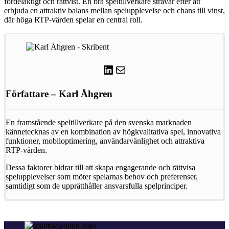
fördelaktigt och rättvist. En bra speltillverkare strävar efter att
erbjuda en attraktiv balans mellan spelupplevelse och chans till vinst,
där höga RTP-värden spelar en central roll.
LinkedIn
E-post
Författare – Karl Åhgren
En framstående speltillverkare på den svenska marknaden
kännetecknas av en kombination av högkvalitativa spel, innovativa
funktioner, mobiloptimering, användarvänlighet och attraktiva
RTP-värden.
Dessa faktorer bidrar till att skapa engagerande och rättvisa
spelupplevelser som möter spelarnas behov och preferenser,
samtidigt som de upprätthåller ansvarsfulla spelprinciper.