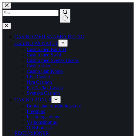
Hoppa
till
innehåll
Inga
resultat
CASINO MED SNABBA UTTAG
CASINO PÅ NÄTET
Casino med BankID
Casino med Swish
Casino med Svensk Licens
Casino sidor
Casino utan Konto
Live Casino
Nya Casinon
Pay N Play Casino
Svenska Casinon
CASINO BONUS
Bonus utan omsättningskrav
Freespins
Insättningsbonus
Välkomstbonus
Oddsbonusar
RECENSIONER