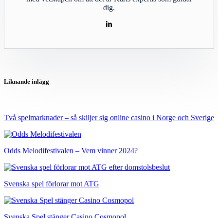
dig.
Liknande inlägg
Två spelmarknader – så skiljer sig online casino i Norge och Sverige
Odds Melodifestivalen – Vem vinner 2024?
Svenska spel förlorar mot ATG
Svenska Spel stänger Casino Cosmopol