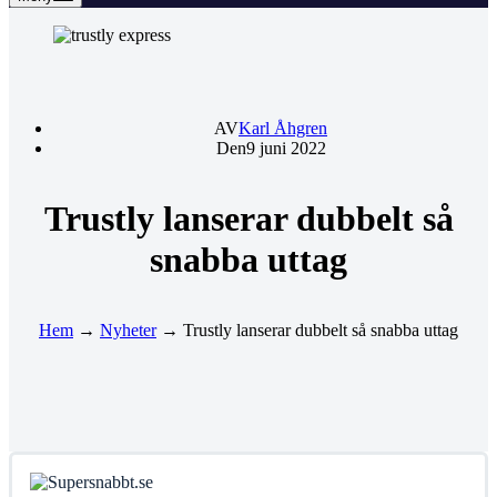
AV
Karl Åhgren
Den
9 juni 2022
Trustly lanserar dubbelt så
snabba uttag
Hem
→
Nyheter
→
Trustly lanserar dubbelt så snabba uttag