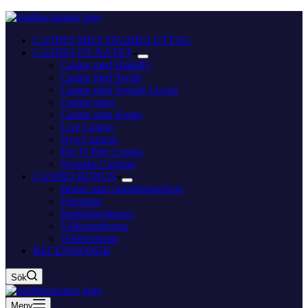
CASINO MED SNABBA UTTAG
CASINO PÅ NÄTET
Casino med BankID
Casino med Swish
Casino med Svensk Licens
Casino sidor
Casino utan Konto
Live Casino
Nya Casinon
Pay N Play Casino
Svenska Casinon
CASINO BONUS
Bonus utan omsättningskrav
Freespins
Insättningsbonus
Välkomstbonus
Oddsbonusar
RECENSIONER
Sök
Meny