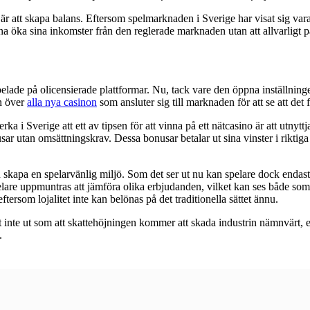
r att skapa balans. Eftersom spelmarknaden i Sverige har visat sig vara 
na öka sina inkomster från den reglerade marknaden utan att allvarligt 
pelade på olicensierade plattformar. Nu, tack vare den öppna inställnin
an över
alla nya casinon
som ansluter sig till marknaden för att se att det 
ka i Sverige att ett av tipsen för att vinna på ett nätcasino är att utnytt
ar utan omsättningskrav. Dessa bonusar betalar ut sina vinster i riktiga 
 skapa en spelarvänlig miljö. Som det ser ut nu kan spelare dock endast
elare uppmuntras att jämföra olika erbjudanden, vilket kan ses både som
ersom lojalitet inte kan belönas på det traditionella sättet ännu.
t inte ut som att skattehöjningen kommer att skada industrin nämnvärt, el
.