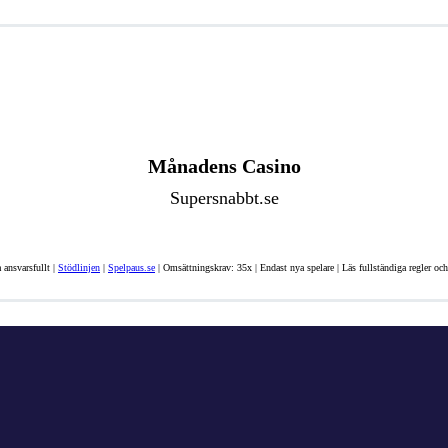
Månadens Casino
Supersnabbt.se
 ansvarsfullt |
Stödlinjen
|
Spelpaus.se
| Omsättningskrav: 35x | Endast nya spelare | Läs fullständiga regler oc