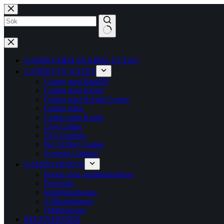
Hoppa
till
innehåll
Inga
resultat
CASINO MED SNABBA UTTAG
CASINO PÅ NÄTET
Casino med BankID
Casino med Swish
Casino med Svensk Licens
Casino sidor
Casino utan Konto
Live Casino
Nya Casinon
Pay N Play Casino
Svenska Casinon
CASINO BONUS
Bonus utan omsättningskrav
Freespins
Insättningsbonus
Välkomstbonus
Oddsbonusar
RECENSIONER