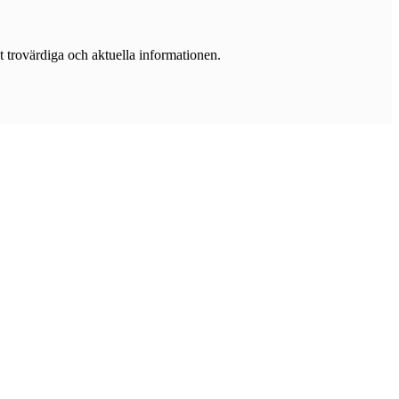
t trovärdiga och aktuella informationen.