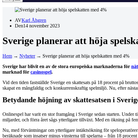
AV
Karl Åhgren
Den
14 november 2023
Sverige planerar att höja spel
Hem
→
Nyheter
→
Sverige planerar att höja spelskatten med 4%
Sverige har blivit en av de stora europeiska marknaderna för
nät
marknad för
casinospel
.
Vid den tiden fastställde Sverige en skattesats på 18 procent på bruttos
skapat en mångfaldig och konkurrenskraftig spelmiljö. Nu, efter nästan
Betydande höjning av skattesatsen i Sverig
Onlinespel har varit en stor framgång i Sverige sedan starten. Under t
miljarder, och förra året sågs ytterligare tillväxt. Med en ökning på 
Nu, med förväntningar om ytterligare intäktsökning för speloperatörer
beräknade som insatser minus vinsterna till spelarna – från 18 procent 