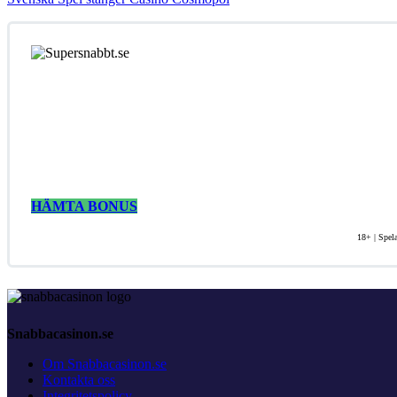
HÄMTA BONUS
18+ | Spela
Snabbacasinon.se
Om Snabbacasinon.se
Kontakta oss
Integritetspolicy