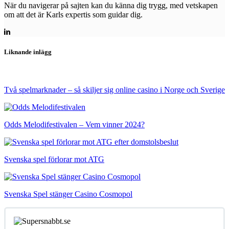
När du navigerar på sajten kan du känna dig trygg, med vetskapen
om att det är Karls expertis som guidar dig.
Liknande inlägg
Två spelmarknader – så skiljer sig online casino i Norge och Sverige
Odds Melodifestivalen – Vem vinner 2024?
Svenska spel förlorar mot ATG
Svenska Spel stänger Casino Cosmopol