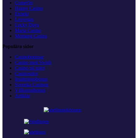
ComeOn
Happy Casino
Expekt
Leovegas
Lucky Days
Maria Casino
Momang Casino
Populära sidor
Casinobonusar
Casino med Swish
Casino på nätet
Casinosidor
Insättningsbonus
Svenska Casinon
Välkomstbonus
Artiklar