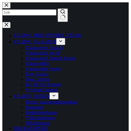
Hoppa
till
innehåll
Inga
resultat
CASINO MED SNABBA UTTAG
CASINO PÅ NÄTET
Casino med BankID
Casino med Swish
Casino med Svensk Licens
Casino sidor
Casino utan Konto
Live Casino
Nya Casinon
Pay N Play Casino
Svenska Casinon
CASINO BONUS
Bonus utan omsättningskrav
Freespins
Insättningsbonus
Välkomstbonus
Oddsbonusar
RECENSIONER