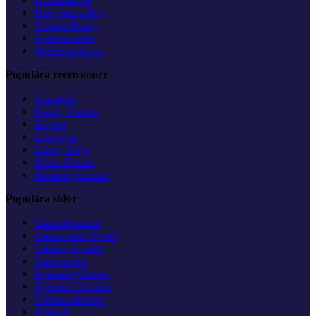
Integritetspolicy
Cookie Policy
Spelmissbruk
Webbplatskarta
Populära recensioner
ComeOn
Happy Casino
Expekt
Leovegas
Lucky Days
Maria Casino
Momang Casino
Populära sidor
Casinobonusar
Casino med Swish
Casino på nätet
Casinosidor
Insättningsbonus
Svenska Casinon
Välkomstbonus
Artiklar