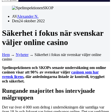
AV
Alexander N.
Den
24 oktober 2022
Säkerhet i fokus när svenskar
väljer online casino
Hem
→
Nyheter
→
Säkerhet i fokus när svenskar väljer online
casino
Spelinspektionen och SKOPs senaste undersökning om online
casinon visar att 90% av svenskar väljer
casinon som har
svensk licens
, där anledningarna listade är kontroll, trygghet
och säkerhet.
Rungande majoritet hos intervjuade
målgruppen
Det var över 4 000 som deltog i undersökningen där samtliga var
över 18 år och fokuset var kring spelvanor online. Det var verkligen