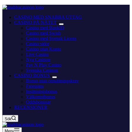
CASINO MED SNABBA UTTAG
CASINO PÅ NÄTET
Casino med BankID
Casino med Swish
Casino med Svensk Licens
Casino sidor
Casino utan Konto
Live Casino
Nya Casinon
Pay N Play Casino
Svenska Casinon
CASINO BONUS
Bonus utan omsättningskrav
Freespins
Insättningsbonus
Välkomstbonus
Oddsbonusar
RECENSIONER
Sök
Meny