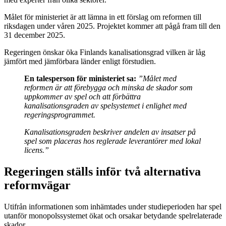
Målet för ministeriet är att lämna in ett förslag om reformen till
riksdagen under våren 2025. Projektet kommer att pågå fram till den
31 december 2025.
Regeringen önskar öka Finlands kanalisationsgrad vilken är låg
jämfört med jämförbara länder enligt förstudien.
En talesperson för ministeriet sa:
”Målet med
reformen är att förebygga och minska de skador som
uppkommer av spel och att förbättra
kanalisationsgraden av spelsystemet i enlighet med
regeringsprogrammet.
Kanalisationsgraden beskriver andelen av insatser på
spel som placeras hos reglerade leverantörer med lokal
licens.”
Regeringen ställs inför två alternativa
reformvägar
Utifrån informationen som inhämtades under studieperioden har spel
utanför monopolssystemet ökat och orsakar betydande spelrelaterade
skador.