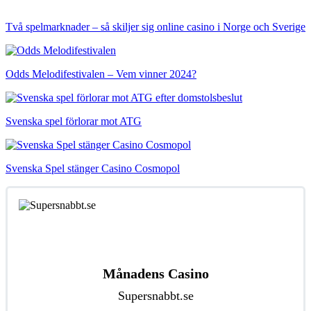
Två spelmarknader – så skiljer sig online casino i Norge och Sverige
Odds Melodifestivalen – Vem vinner 2024?
Svenska spel förlorar mot ATG
Svenska Spel stänger Casino Cosmopol
Månadens Casino
Supersnabbt.se