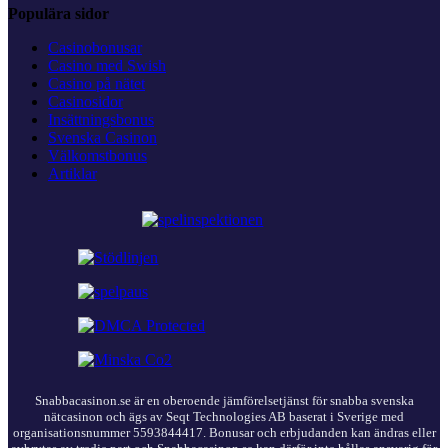
Populära sidor
Casinobonusar
Casino med Swish
Casino på nätet
Casinosidor
Insättningsbonus
Svenska Casinon
Välkomstbonus
Artiklar
Snabbacasinon.se är en oberoende jämförelsetjänst för snabba svenska
nätcasinon och ägs av Seqt Technologies AB baserat i Sverige med
organisationsnummer 5593844417. Bonusar och erbjudanden kan ändras eller