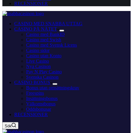
RECENSIONER
CASINO MED SNABBA UTTAG
CASINO PÅ NÄTET
Casino med BankID
Casino med Swish
Casino med Svensk Licens
Casino sidor
Casino utan Konto
Live Casino
Nya Casinon
Pay N Play Casino
Svenska Casinon
CASINO BONUS
Bonus utan omsättningskrav
Freespins
Insättningsbonus
Välkomstbonus
Oddsbonusar
RECENSIONER
Sök