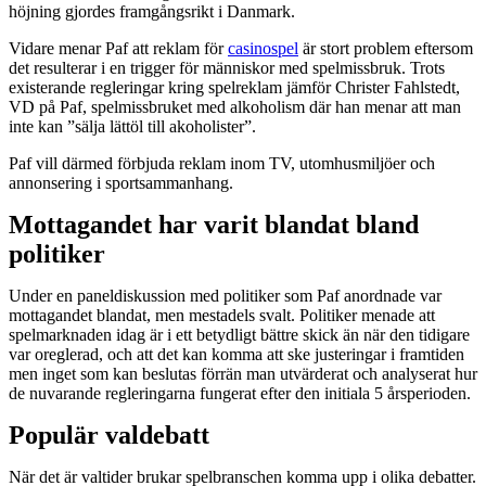
höjning gjordes framgångsrikt i Danmark.
Vidare menar Paf att reklam för
casinospel
är stort problem eftersom
det resulterar i en trigger för människor med spelmissbruk. Trots
existerande regleringar kring spelreklam jämför Christer Fahlstedt,
VD på Paf, spelmissbruket med alkoholism där han menar att man
inte kan ”sälja lättöl till akoholister”.
Paf vill därmed förbjuda reklam inom TV, utomhusmiljöer och
annonsering i sportsammanhang.
Mottagandet har varit blandat bland
politiker
Under en paneldiskussion med politiker som Paf anordnade var
mottagandet blandat, men mestadels svalt. Politiker menade att
spelmarknaden idag är i ett betydligt bättre skick än när den tidigare
var oreglerad, och att det kan komma att ske justeringar i framtiden
men inget som kan beslutas förrän man utvärderat och analyserat hur
de nuvarande regleringarna fungerat efter den initiala 5 årsperioden.
Populär valdebatt
När det är valtider brukar spelbranschen komma upp i olika debatter.