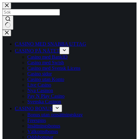
Hoppa
till
innehåll
Inga
resultat
CASINO MED SNABBA UTTAG
CASINO PÅ NÄTET
Casino med BankID
Casino med Swish
Casino med Svensk Licens
Casino sidor
Casino utan Konto
Live Casino
Nya Casinon
Pay N Play Casino
Svenska Casinon
CASINO BONUS
Bonus utan omsättningskrav
Freespins
Insättningsbonus
Välkomstbonus
Oddsbonusar