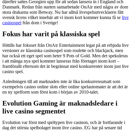
därefter sattes Georgien upp för att sedan lansera in i England och
Danmark. Redan från starten samarbetade OnAir med några av dom
stora drakarna som Betway. Nu har alltså livespelsutvecklaren fått
svensk licens vilket innebär att vi inom kort kommer kunna få se
live
casinospel
från dom i Sverige!
Fokus har varit på klassiska spel
Hittills har fokuset från OnAir Entertainment legat på att erbjuda live
versioner av klassiska casinospel som roulette och blackjack, men
har också ett eget spel som heter 9 Pots of Gold. Men det spekuleras
i att många nya spel kommer lanseras från företaget inom kort –
framförallt eftersom det är begränsat med konkurrenter inom just live
casino spel.
Anledningen till att marknaden inte är lika konkurrensutsatt som
exempelvis casino online slots eller online spelautomater är att det är
en ny spelform som först kom i början av 2010-talet.
Evolution Gaming är maknadsledare i
live casino segmentet
Evolution var först med speltypen live casinon, och är fortfarande i
dag det största spelbolaget inom live casino. EG har på senare tid