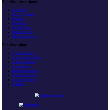
Populära recensioner
ComeOn
Happy Casino
Expekt
Leovegas
Lucky Days
Maria Casino
Momang Casino
Populära sidor
Casinobonusar
Casino med Swish
Casino på nätet
Casinosidor
Insättningsbonus
Svenska Casinon
Välkomstbonus
Artiklar