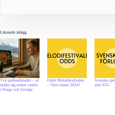
Liknande inlägg
Två spelmarknader – så
Odds Melodifestivalen
Svenska spel
skiljer sig online casino
– Vem vinner 2024?
mot ATG
i Norge och Sverige