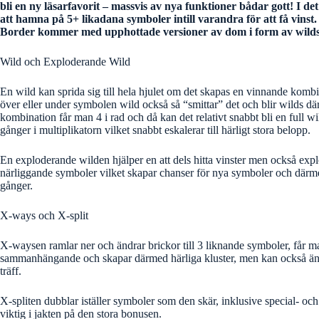
bli en ny läsarfavorit – massvis av nya funktioner bådar gott! I det
att hamna på 5+ likadana symboler intill varandra för att få vinst
Border kommer med upphottade versioner av dom i form av wilds,
Wild och Exploderande Wild
En wild kan sprida sig till hela hjulet om det skapas en vinnande komb
över eller under symbolen wild också så “smittar” det och blir wilds d
kombination får man 4 i rad och då kan det relativt snabbt bli en full wi
gånger i multiplikatorn vilket snabbt eskalerar till härligt stora belopp.
En exploderande wilden hjälper en att dels hitta vinster men också exp
närliggande symboler vilket skapar chanser för nya symboler och därm
gånger.
X-ways och X-split
X-waysen ramlar ner och ändrar brickor till 3 liknande symboler, får man
sammanhängande och skapar därmed härliga kluster, men kan också änd
träff.
X-spliten dubblar iställer symboler som den skär, inklusive special- och
viktig i jakten på den stora bonusen.