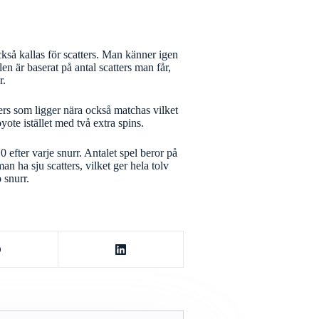
kså kallas för scatters. Man känner igen
n är baserat på antal scatters man får,
r.
ers som ligger nära också matchas vilket
yote istället med två extra spins.
0 efter varje snurr. Antalet spel beror på
n ha sju scatters, vilket ger hela tolv
 snurr.