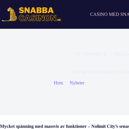
Hoppa
till
innehåll
CASINO MED SN
AV
Alexander N.
Den
12 
Nytt spel från Nolimit City Th
Hem
→
Nyheter
→
Nytt spel från Nolim
Mycket spänning med massvis av funktioner – Nolimit City’s senast