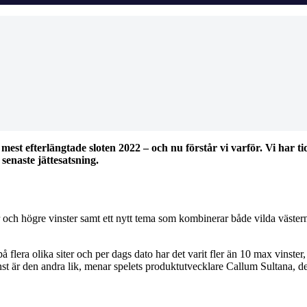
est efterlängtade sloten 2022 – och nu förstår vi varför. Vi har ti
senaste jättesatsning.
r och högre vinster samt ett nytt tema som kombinerar både vilda väste
 flera olika siter och per dags dato har det varit fler än 10 max vinster,
vinst är den andra lik, menar spelets produktutvecklare Callum Sultana, det