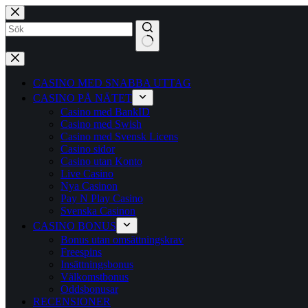
Hoppa
till
innehåll
Inga
resultat
CASINO MED SNABBA UTTAG
CASINO PÅ NÄTET
Casino med BankID
Casino med Swish
Casino med Svensk Licens
Casino sidor
Casino utan Konto
Live Casino
Nya Casinon
Pay N Play Casino
Svenska Casinon
CASINO BONUS
Bonus utan omsättningskrav
Freespins
Insättningsbonus
Välkomstbonus
Oddsbonusar
RECENSIONER