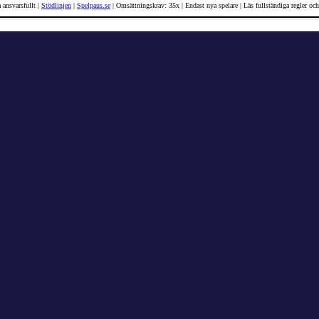
 ansvarsfullt |
Stödlinjen
|
Spelpaus.se
| Omsättningskrav: 35x | Endast nya spelare | Läs fullständiga regler oc