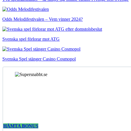
Odds Melodifestivalen – Vem vinner 2024?
Svenska spel förlorar mot ATG
Svenska Spel stänger Casino Cosmopol
HÄMTA BONUS