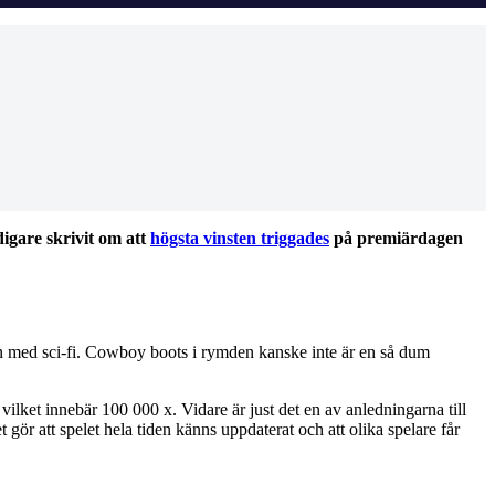
digare skrivit om att
högsta vinsten triggades
på premiärdagen
rn med sci-fi. Cowboy boots i rymden kanske inte är en så dum
 vilket innebär 100 000 x. Vidare är just det en av anledningarna till
 gör att spelet hela tiden känns uppdaterat och att olika spelare får