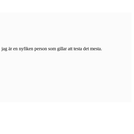
 jag är en nyfiken person som gillar att testa det mesta.