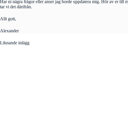
Har ni några frågor eller anser jag borde uppdatera mig. Hör av er til
tar vi det därifrån.
Allt gott,
Alexander
Liknande inlägg