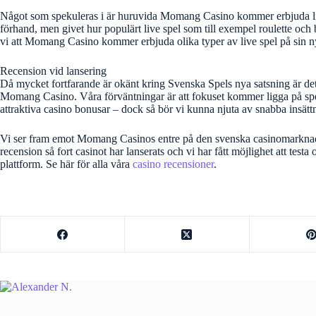
Något som spekuleras i är huruvida Momang Casino kommer erbjuda live
förhand, men givet hur populärt live spel som till exempel roulette och 
vi att Momang Casino kommer erbjuda olika typer av live spel på sin ny
Recension vid lansering
Då mycket fortfarande är okänt kring Svenska Spels nya satsning är det s
Momang Casino. Våra förväntningar är att fokuset kommer ligga på spe
attraktiva casino bonusar – dock så bör vi kunna njuta av snabba insätt
Vi ser fram emot Momang Casinos entre på den svenska casinomarknad
recension så fort casinot har lanserats och vi har fått möjlighet att tes
plattform. Se här för alla våra
casino recensioner
.