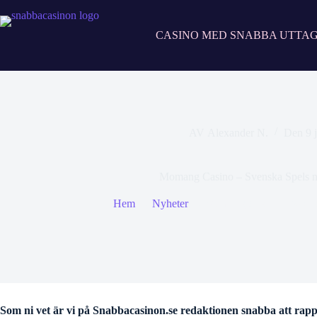
Hoppa
till
innehåll
CASINO MED SNABBA UTTA
AV
Alexander N.
Den
9 
Momang Casino – Svenska Spels n
Hem
→
Nyheter
→
Momang Casino – Svensk
Som ni vet är vi på Snabbacasinon.se redaktionen snabba att rap