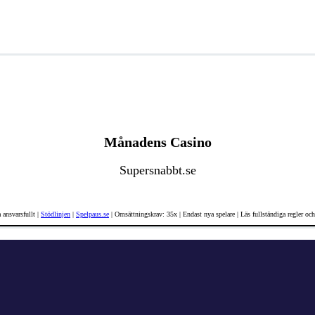
Månadens Casino
Supersnabbt.se
 ansvarsfullt |
Stödlinjen
|
Spelpaus.se
| Omsättningskrav: 35x | Endast nya spelare | Läs fullständiga regler oc