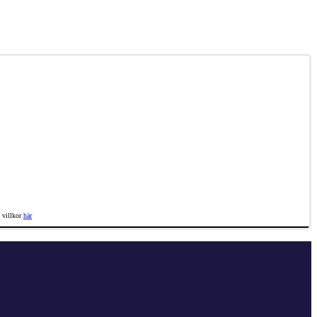
h villkor
här