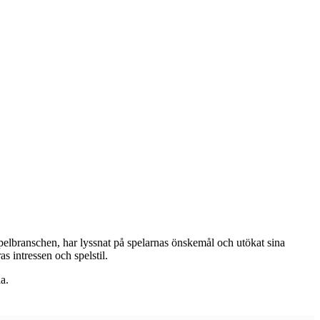
pelbranschen, har lyssnat på spelarnas önskemål och utökat sina
s intressen och spelstil.
a.