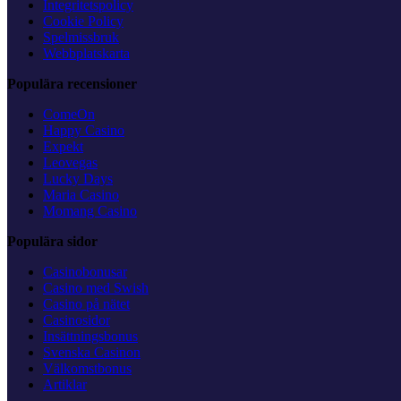
Integritetspolicy
Cookie Policy
Spelmissbruk
Webbplatskarta
Populära recensioner
ComeOn
Happy Casino
Expekt
Leovegas
Lucky Days
Maria Casino
Momang Casino
Populära sidor
Casinobonusar
Casino med Swish
Casino på nätet
Casinosidor
Insättningsbonus
Svenska Casinon
Välkomstbonus
Artiklar