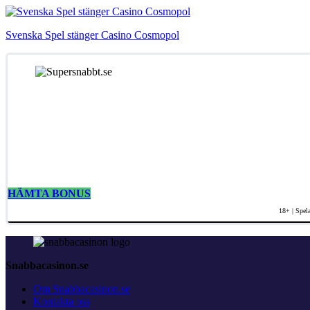
Svenska Spel stänger Casino Cosmopol
HÄMTA BONUS
18+ | Spela
Snabbacasinon.se
Om Snabbacasinon.se
Kontakta oss