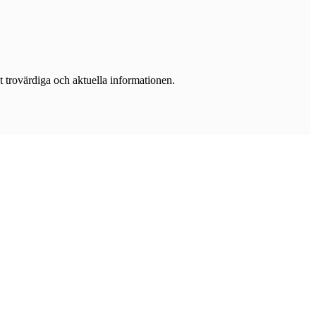
t trovärdiga och aktuella informationen.