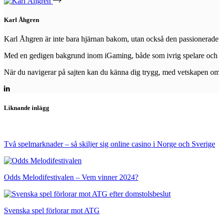
Karl Åhgren
Karl Åhgren är inte bara hjärnan bakom, utan också den passionerad
Med en gedigen bakgrund inom iGaming, både som ivrig spelare och skick
När du navigerar på sajten kan du känna dig trygg, med vetskapen om a
Liknande inlägg
Två spelmarknader – så skiljer sig online casino i Norge och Sverige
Odds Melodifestivalen – Vem vinner 2024?
Svenska spel förlorar mot ATG