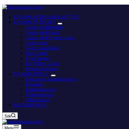
CASINO MED SNABBA UTTAG
CASINO PÅ NÄTET
Casino med BankID
Casino med Swish
Casino med Svensk Licens
Casino sidor
Casino utan Konto
Live Casino
Nya Casinon
Pay N Play Casino
Svenska Casinon
CASINO BONUS
Bonus utan omsättningskrav
Freespins
Insättningsbonus
Välkomstbonus
Oddsbonusar
RECENSIONER
Sök
Meny