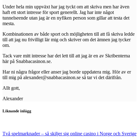
Under hela min uppväxt har jag tyckt om att skriva men har även
haft ett stort intresse för sport generellt. Jag har inte något
tunnelseende utan jag är en nyfiken person som gillar att testa det
mesta.
Kombinationen av både sport och möjligheten till att få skriva ledde
till att jag nu frivilligt lär mig och skriver om det ämnen jag tycker
om.
Tack vare mitt intresse har det lett till att jag är en av Skribenterna
här på Snabbacasinon.se.
Har ni några frågor eller anser jag borde uppdatera mig. Hör av er
till mig på alexander@snabbacasinon.se så tar vi det därifrån.
Allt gott,
Alexander
Liknande inlägg
Två spelmarknader – så skiljer sig online casino i Norge och Sverige