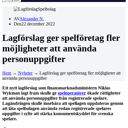
AV
Alexander N.
Den
22 december 2022
Lagförslag ger spelföretag fler
möjligheter att använda
personuppgifter
Hem
→
Nyheter
→
Lagförslag ger spelföretag fler möjligheter att
använda personuppgifter
Ett nytt lagförslag som finansmarknadsministern Niklas
Wykman lagt fram skulle ge
speloperatörer
ökade rättigheter
att använda personuppgifter från registrerade spelare.
Lagändringen skulle innebära att spellagen uppdateras genom
att låta spelbolagen använda redan registrerade spelares
uppgifter i syfte att stärka konsumentskyddet för svenska
spelare.