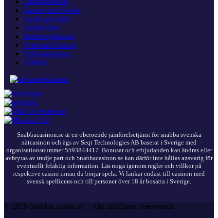
Casinobonusar
Casino med Swish
Casino på nätet
Casinosidor
Insättningsbonus
Svenska Casinon
Välkomstbonus
Artiklar
Snabbacasinon.se är en oberoende jämförelsetjänst för snabba svenska
nätcasinon och ägs av Seqt Technologies AB baserat i Sverige med
organisationsnummer 5593844417. Bonusar och erbjudanden kan ändras eller
avbrytas av tredje part och Snabbacasinon.se kan därför inte hållas ansvarig för
eventuellt felaktig information. Läs noga igenom regler och villkor på
respektive casino innan du börjar spela. Vi länkar endast till casinon med
svensk spellicens och till personer över 18 år bosatta i Sverige.
© 2026 Snabbacasinon.se - Alla rättigheter reserverade