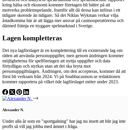
kring hälsa och ekonomi kommer företagen bli bättre på att
motverka problemspelande, framför allt då dessa kan införas i ett
tidigare skeende än tidigare. Så det Niklas Wykman verkar vilja
åstadkomma här är att lägga mer ansvar på casinooperatörerna och
därmed främja en tryggare spelmarknad i Sverige.
Lagen kompletteras
Det nya lagförslaget är en komplettering till en existerande lag om
rätten att använda personuppgifter, men genom ändringen kommer
möjligheterna för spelföretagen att nyttja uppgifter och data
förtydligas och styrkas utan att det ska bryta mot
personuppgiftslagen. Ändringen, om den accepteras, kommer då att
först bli verksam från 2024. Vi på Snabbacasinon.se redaktionen
kommer rapportera på vilket öde lagförslaget möter under 2023.
Alexander N.
Under alla år som en "sportgalning" har jag nu insett att blir jag inte
proffs så vill jag jobba med ämnet i fråga.