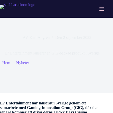
Hoppa
till
innehåll
AV
Karl Åhgren
Den
2 september 2022
L7 Entertainment lanserar en GiG-backad produkt i Sverige
Hem
→
Nyheter
→
L7 Entertainment lanserar en GiG-backad
produkt i Sverige
L7 Entertainment har lanserat i Sverige genom ett
samarbete med Gaming Innovation Group (GiG), där den
senare kommer att driva deras Lucky Days Casino