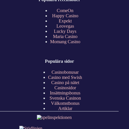
ComeOn
Happy Casino
Expekt
Leovegas
Lucky Days
Maria Casino
Momang Casino
Populära sidor
Casinobonusar
Casino med Swish
Casino på nätet
Casinosidor
Insättningsbonus
Svenska Casinon
Välkomstbonus
Artiklar