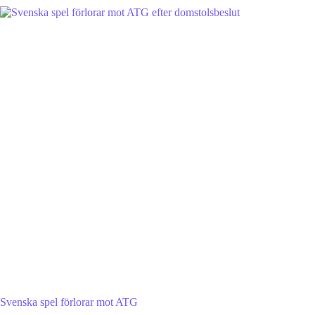
Svenska spel förlorar mot ATG