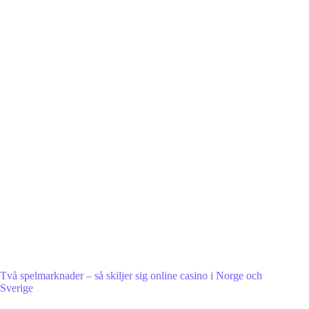
Två spelmarknader – så skiljer sig online casino i Norge och
Sverige