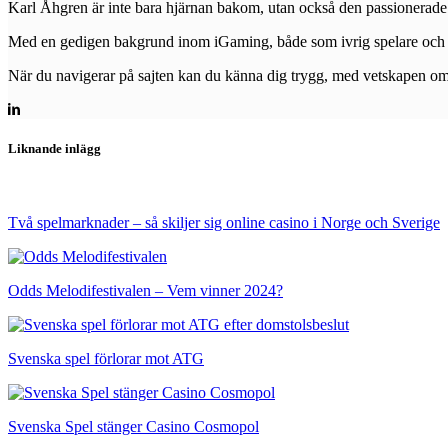
Karl Åhgren är inte bara hjärnan bakom, utan också den passionerad
Med en gedigen bakgrund inom iGaming, både som ivrig spelare och skick
När du navigerar på sajten kan du känna dig trygg, med vetskapen om a
Liknande inlägg
Två spelmarknader – så skiljer sig online casino i Norge och Sverige
Odds Melodifestivalen – Vem vinner 2024?
Svenska spel förlorar mot ATG
Svenska Spel stänger Casino Cosmopol