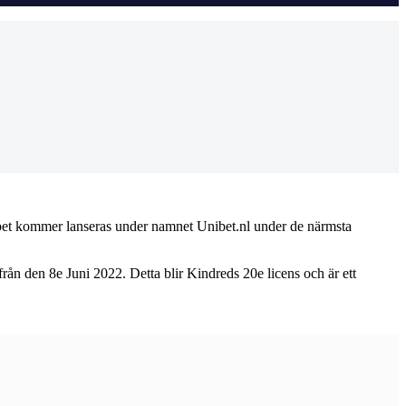
Unibet kommer lanseras under namnet Unibet.nl under de närmsta
från den 8e Juni 2022. Detta blir Kindreds 20e licens och är ett