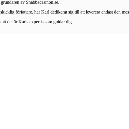
e grundaren av Snabbacasinon.se.
lig författare, har Karl dedikerat sig till att leverera endast den mes
tt det är Karls expertis som guidar dig.