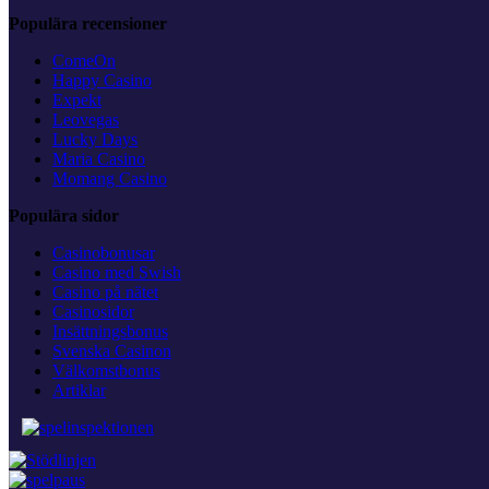
Populära recensioner
ComeOn
Happy Casino
Expekt
Leovegas
Lucky Days
Maria Casino
Momang Casino
Populära sidor
Casinobonusar
Casino med Swish
Casino på nätet
Casinosidor
Insättningsbonus
Svenska Casinon
Välkomstbonus
Artiklar