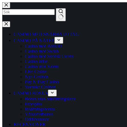
Hoppa
till
innehåll
Inga
resultat
CASINO MED SNABBA UTTAG
CASINO PÅ NÄTET
Casino med BankID
Casino med Swish
Casino med Svensk Licens
Casino sidor
Casino utan Konto
Live Casino
Nya Casinon
Pay N Play Casino
Svenska Casinon
CASINO BONUS
Bonus utan omsättningskrav
Freespins
Insättningsbonus
Välkomstbonus
Oddsbonusar
RECENSIONER