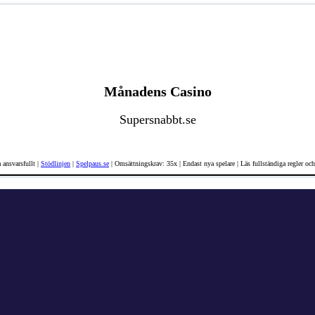
Månadens Casino
Supersnabbt.se
 ansvarsfullt |
Stödlinjen
|
Spelpaus.se
| Omsättningskrav: 35x | Endast nya spelare | Läs fullständiga regler oc