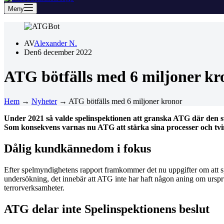
Meny
AV
Alexander N.
Den
6 december 2022
ATG bötfälls med 6 miljoner kr
Hem
→
Nyheter
→
ATG bötfälls med 6 miljoner kronor
Under 2021 så valde spelinspektionen att granska ATG där den s
Som konsekvens varnas nu ATG att stärka sina processer och tving
Dålig kundkännedom i fokus
Efter spelmyndighetens rapport framkommer det nu uppgifter om att s
undersökning, det innebär att ATG inte har haft någon aning om urspru
terrorverksamheter.
ATG delar inte Spelinspektionens beslut