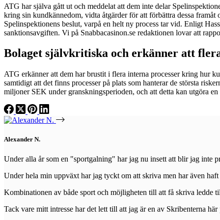
ATG har själva gått ut och meddelat att dem inte delar Spelinspektionens
kring sin kundkännedom, vidta åtgärder för att förbättra dessa framåt
Spelinspektionens beslut, varpå en helt ny process tar vid. Enligt Ha
sanktionsavgiften. Vi på Snabbacasinon.se redaktionen lovar att rappo
Bolaget självkritiska och erkänner att fler
ATG erkänner att dem har brustit i flera interna processer kring hur k
samtidigt att det finns processer på plats som hanterar de största ri
miljoner SEK under granskningsperioden, och att detta kan utgöra en 
Alexander N.
Under alla år som en "sportgalning" har jag nu insett att blir jag inte p
Under hela min uppväxt har jag tyckt om att skriva men har även haft ett
Kombinationen av både sport och möjligheten till att få skriva ledde til
Tack vare mitt intresse har det lett till att jag är en av Skribenterna h