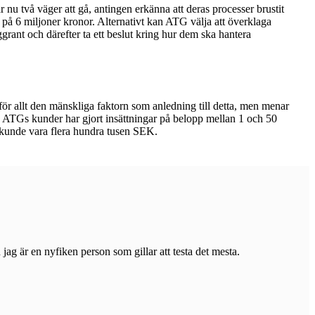
r nu två väger att gå, antingen erkänna att deras processer brustit
på 6 miljoner kronor. Alternativt kan ATG välja att överklaga
rant och därefter ta ett beslut kring hur dem ska hantera
för allt den mänskliga faktorn som anledning till detta, men menar
av ATGs kunder har gjort insättningar på belopp mellan 1 och 50
m kunde vara flera hundra tusen SEK.
 jag är en nyfiken person som gillar att testa det mesta.