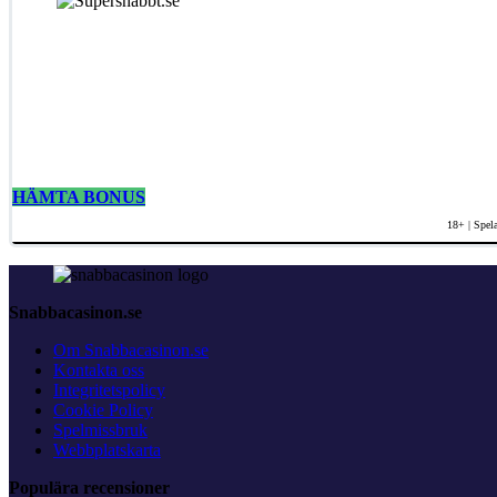
HÄMTA BONUS
18+ | Spela
Snabbacasinon.se
Om Snabbacasinon.se
Kontakta oss
Integritetspolicy
Cookie Policy
Spelmissbruk
Webbplatskarta
Populära recensioner