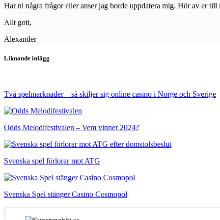
Har ni några frågor eller anser jag borde uppdatera mig. Hör av er til
Allt gott,
Alexander
Liknande inlägg
Två spelmarknader – så skiljer sig online casino i Norge och Sverige
Odds Melodifestivalen – Vem vinner 2024?
Svenska spel förlorar mot ATG
Svenska Spel stänger Casino Cosmopol