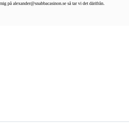
l mig på alexander@snabbacasinon.se så tar vi det därifrån.