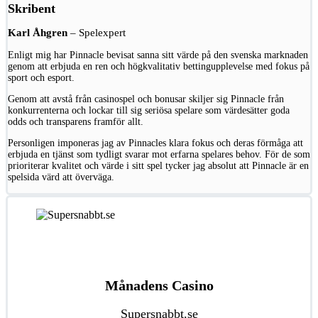
Skribent
Karl Åhgren
– Spelexpert
Enligt mig har Pinnacle bevisat sanna sitt värde på den svenska marknaden
genom att erbjuda en ren och högkvalitativ bettingupplevelse med fokus på
sport och esport.
Genom att avstå från casinospel och bonusar skiljer sig Pinnacle från
konkurrenterna och lockar till sig seriösa spelare som värdesätter goda
odds och transparens framför allt.
Personligen imponeras jag av Pinnacles klara fokus och deras förmåga att
erbjuda en tjänst som tydligt svarar mot erfarna spelares behov. För de som
prioriterar kvalitet och värde i sitt spel tycker jag absolut att Pinnacle är en
spelsida värd att överväga.
Månadens Casino
Supersnabbt.se