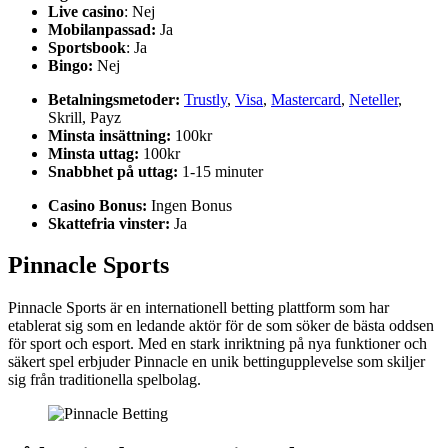
Live casino
: Nej
Mobilanpassad:
Ja
Sportsbook
: Ja
Bingo:
Nej
Betalningsmetoder:
Trustly
,
Visa
,
Mastercard
,
Neteller
,
Skrill, Payz
Minsta insättning:
100kr
Minsta uttag:
100kr
Snabbhet på uttag:
1-15 minuter
Casino Bonus:
Ingen Bonus
Skattefria vinster:
Ja
Pinnacle Sports
Pinnacle Sports är en internationell betting plattform som har
etablerat sig som en ledande aktör för de som söker de bästa oddsen
för sport och esport. Med en stark inriktning på nya funktioner och
säkert spel erbjuder Pinnacle en unik bettingupplevelse som skiljer
sig från traditionella spelbolag.