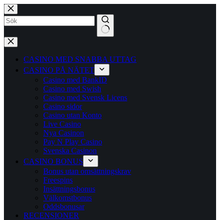
Hoppa
till
innehåll
Inga
resultat
CASINO MED SNABBA UTTAG
CASINO PÅ NÄTET
Casino med BankID
Casino med Swish
Casino med Svensk Licens
Casino sidor
Casino utan Konto
Live Casino
Nya Casinon
Pay N Play Casino
Svenska Casinon
CASINO BONUS
Bonus utan omsättningskrav
Freespins
Insättningsbonus
Välkomstbonus
Oddsbonusar
RECENSIONER