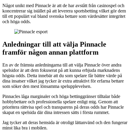
Något unikt med Pinnacle är att de har avstått från casinospel och
koncentrerar sig istället på att leverera sportsbetting vilket gör dem
till ett populärt val bland svenska bettare som värdesätter integritet
och höga odds.
Anledningar till att välja Pinnacle
framför någon annan plattform
En av de främsta anledningarna till att välja Pinnacle över andra
spelsidor är att dem fokuserat på att kunna erbjuda marknadens
högsta odds. Detta innebär att du som spelare får bättre värde på
dina insatser vilket jag tycker är extra attraktivt för erfarna bettare
som söker den mest lönsamma spelupplevelsen.
Pinnacles låga marginaler och höga bettinggränser tilltalar både
hobbybettare och professionella spelare enligt mig. Genom att
prioritera rättvisa spel och transparens på deras odds har Pinnacle
skapat en spelsida där dina intressen sätts i första rummet.
Jag tycker att deras hemsida är otroligt lättanvänd och den fungerar
minst lika bra i mobilen.