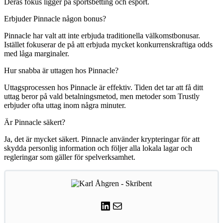
Deras fokus ligger på sportsbetting och esport.
Erbjuder Pinnacle någon bonus?
Pinnacle har valt att inte erbjuda traditionella välkomstbonusar.
Istället fokuserar de på att erbjuda mycket konkurrenskraftiga odds
med låga marginaler.
Hur snabba är uttagen hos Pinnacle?
Uttagsprocessen hos Pinnacle är effektiv. Tiden det tar att få ditt
uttag beror på vald betalningsmetod, men metoder som Trustly
erbjuder ofta uttag inom några minuter.
Är Pinnacle säkert?
Ja, det är mycket säkert. Pinnacle använder krypteringar för att
skydda personlig information och följer alla lokala lagar och
regleringar som gäller för spelverksamhet.
LinkedIn
E-post