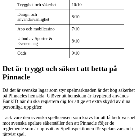
Trygghet och säkerhet
10/10
Design och
8/10
användarvänlighet
App och mobilcasino
7/10
Utbud av Sporter &
8/10
Evenemang
Odds
9/10
Det är tryggt och säkert att betta på
Pinnacle
Då det är svenska lagar som styr spelmarknaden är det hög säkerhet
på Pinnacles hemsida. Utöver att hemsidan är krypterad används
BankID när du ska registrera dig för att ge ett extra skydd av dina
personliga uppgifter.
Tack vare den svenska spellicensen som krävs för att få bedriva spel
mot svenska spelare säkerställer den att Pinnacle följer de
reglemente som är uppsatt av Spelinspektionen för spelansvars och
rättvist spel.