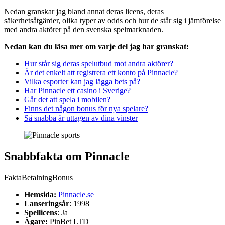
Nedan granskar jag bland annat deras licens, deras
säkerhetsåtgärder, olika typer av odds och hur de står sig i jämförelse
med andra aktörer på den svenska spelmarknaden.
Nedan kan du läsa mer om varje del jag har granskat:
Hur står sig deras spelutbud mot andra aktörer?
Är det enkelt att registrera ett konto på Pinnacle?
Vilka esporter kan jag lägga bets på?
Har Pinnacle ett casino i Sverige?
Går det att spela i mobilen?
Finns det någon bonus för nya spelare?
Så snabba är uttagen av dina vinster
Snabbfakta om Pinnacle
Fakta
Betalning
Bonus
Hemsida:
Pinnacle.se
Lanseringsår
: 1998
Spellicens
: Ja
Ägare:
PinBet LTD