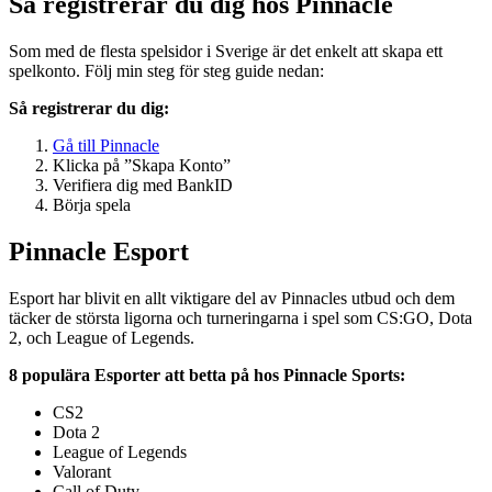
Så registrerar du dig hos Pinnacle
Som med de flesta spelsidor i Sverige är det enkelt att skapa ett
spelkonto. Följ min steg för steg guide nedan:
Så registrerar du dig:
Gå till Pinnacle
Klicka på ”Skapa Konto”
Verifiera dig med BankID
Börja spela
Pinnacle Esport
Esport har blivit en allt viktigare del av Pinnacles utbud och dem
täcker de största ligorna och turneringarna i spel som CS:GO, Dota
2, och League of Legends.
8 populära Esporter att betta på hos Pinnacle Sports:
CS2
Dota 2
League of Legends
Valorant
Call of Duty