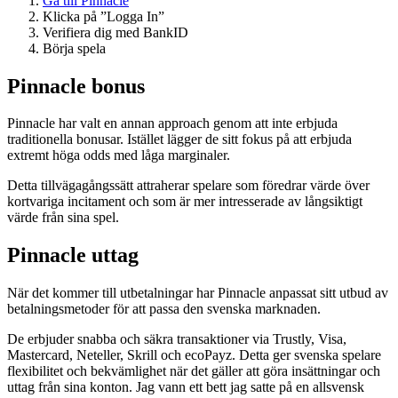
Gå till Pinnacle
Klicka på ”Logga In”
Verifiera dig med BankID
Börja spela
Pinnacle bonus
Pinnacle har valt en annan approach genom att inte erbjuda
traditionella bonusar. Istället lägger de sitt fokus på att erbjuda
extremt höga odds med låga marginaler.
Detta tillvägagångssätt attraherar spelare som föredrar värde över
kortvariga incitament och som är mer intresserade av långsiktigt
värde från sina spel.
Pinnacle uttag
När det kommer till utbetalningar har Pinnacle anpassat sitt utbud av
betalningsmetoder för att passa den svenska marknaden.
De erbjuder snabba och säkra transaktioner via Trustly, Visa,
Mastercard, Neteller, Skrill och ecoPayz. Detta ger svenska spelare
flexibilitet och bekvämlighet när det gäller att göra insättningar och
uttag från sina konton. Jag vann ett bett jag satte på en allsvensk