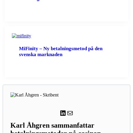
MiFinity – Ny betalningsmetod på den
svenska marknaden
LinkedIn
E-post
Karl Åhgren sammanfattar