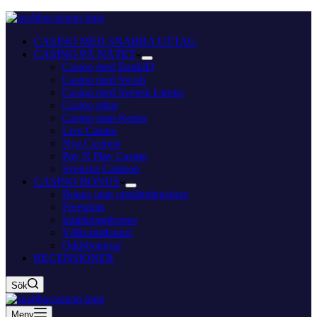
CASINO MED SNABBA UTTAG
CASINO PÅ NÄTET
Casino med BankID
Casino med Swish
Casino med Svensk Licens
Casino sidor
Casino utan Konto
Live Casino
Nya Casinon
Pay N Play Casino
Svenska Casinon
CASINO BONUS
Bonus utan omsättningskrav
Freespins
Insättningsbonus
Välkomstbonus
Oddsbonusar
RECENSIONER
Sök
Meny