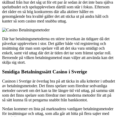
skillnad från hur det såg ut för ett par år sedan är det inte bara själva
spelutbudet och spelupplevelsen därtill som står i fokus. Eftersom
det råder en så hög konkurrens där alla aktörer håller en
genomgående bra kvalité gäller det att sticka ut på andra håll och
kanter så som casino med snabba uttag.
Där har betalningsmetoderna en större inverkan än tidigare då det
påverkar upplevelsen i stor. Det gäller både vid registrering och
insättning där man som spelare vill att det ska vara smidigt och
enkelt, samt vid uttag där det är tiden det tar som främst spelar roll.
Beroende på vilken betalningsmetod man väljer att använda kan det
skilja sig stort.
Smidiga Betalningssätt Casino i Sverige
Casinon i Sverige är överlag bra på att täcka in alla kriterier i utbudet
av betalningsmetoder. Det finns spelare som föredrar sedvanliga
metoder oavsett om det kan ta lite längre tid vid uttag, på samma sätt
som det finns spelare som föredrar mer moderna metoder för att på
så sätt kunna få ut pengarna snabbt från bankkontot.
Nedan kommer en lista på marknadens vanligare betalningsmetoder
för insättningar och uttag, som alla går att hitta på flera sajter med