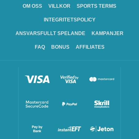
OM OSS
VILLKOR
SPORTS TERMS
INTEGRITETSPOLICY
ANSVARSFULLT SPELANDE
KAMPANJER
FAQ
BONUS
AFFILIATES