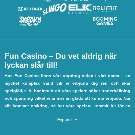
Fun Casino – Du vet aldrig när
lyckan slår till!
Hos Fun Casino finns vårt uppdrag redan i vårt namn. I en
mycket komplex värld vill vi erbjuda dig ren och skär
spelglädje. Vi har insett att våra spelare söker underhållning
och spänning vilket vi är mer än glada att kunna erbjuda. När
allt kommer omkring, så har våra spelare kommit hit för en
rolig stund – och vi vill erbjuda det. Det spelar ingen roll om
Expand
du spelar från en smartphone, dator eller surfplatta. Vårt
ultimata mål är att se till att du alltid har tillgång till