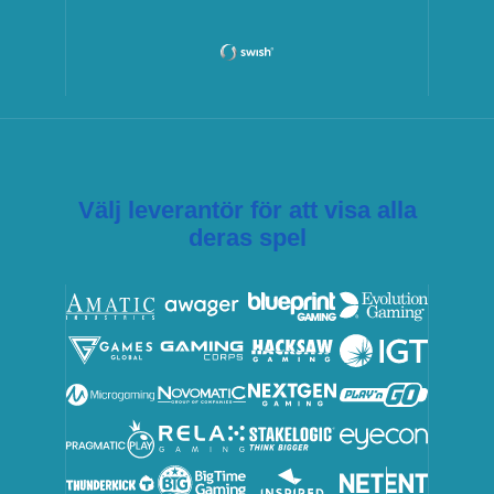
Välj leverantör för att visa alla
deras spel