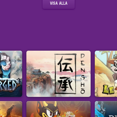
VISA ALLA