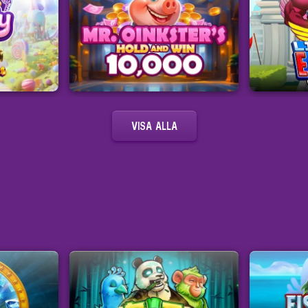
VISA ALLA