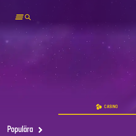
CASINO
Populära